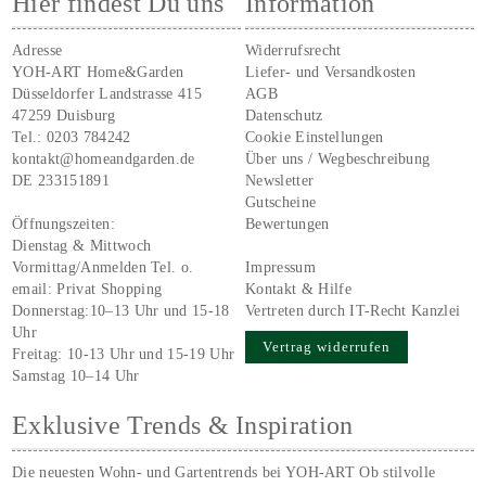
Hier findest Du uns
Information
Adresse
Widerrufsrecht
YOH-ART Home&Garden
Liefer- und Versandkosten
Düsseldorfer Landstrasse 415
AGB
47259 Duisburg
Datenschutz
Tel.:
0203 784242
Cookie Einstellungen
kontakt@homeandgarden.de
Über uns / Wegbeschreibung
DE 233151891
Newsletter
Gutscheine
Öffnungszeiten:
Bewertungen
Dienstag & Mittwoch
Vormittag/Anmelden Tel. o.
Impressum
email:
Privat Shopping
Kontakt & Hilfe
Donnerstag:10–13 Uhr und 15-18
Vertreten durch IT-Recht Kanzlei
Uhr
Vertrag widerrufen
Freitag: 10-13 Uhr und 15-19 Uhr
Samstag 10–14 Uhr
Exklusive Trends & Inspiration
Die neuesten Wohn- und Gartentrends bei YOH‑ART Ob stilvolle