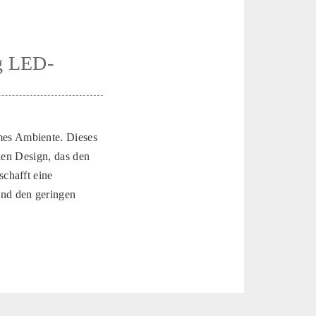
rg LED-
es Ambiente. Dieses
len Design, das den
chafft eine
und den geringen