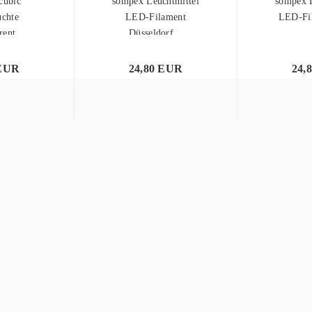
cubic
sompex Leuchtmittel
sompex L
uchte
LED-Filament
LED-Fil
rent
Düsseldorf...
 EUR
24,80 EUR
24,