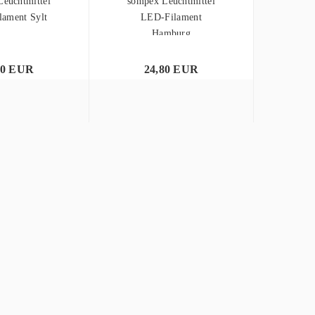
euchtmittel
sompex Leuchtmittel
ament Sylt
LED-Filament
Hamburg
80 EUR
24,80 EUR