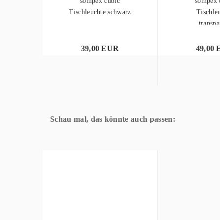
sompex cubic
sompex 
Tischleuchte schwarz
Tischle
transpa
39,00 EUR
49,00
Schau mal, das könnte auch passen: