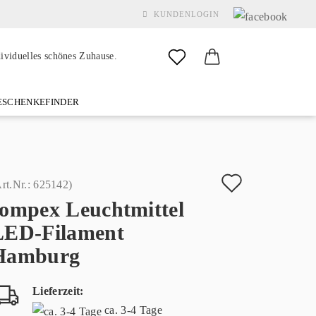
KUNDENLOGIN
dividuelles schönes Zuhause.
SCHENKEFINDER
& GARDEN
MARKEN
FAQ
%SALE%
KONTAKT
Auf
rt.Nr.:
625142
)
sompex Leuchtmittel
den
Konto erstellen
LED-Filament
Merkzette
Passwort vergessen?
Hamburg
Lieferzeit:
ca. 3-4 Tage