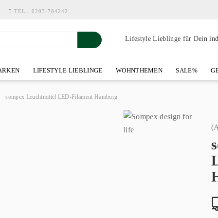
TEL.:
0203-784242
Lifestyle Lieblinge für Dein in
RKEN
LIFESTYLE LIEBLINGE
WOHNTHEMEN
SALE%
GE
SHOWROOM AN DER WASSERMÜHLE
ÜBER YOH-ART HOME 
»
sompex Leuchtmittel LED-Filament Hamburg
(A