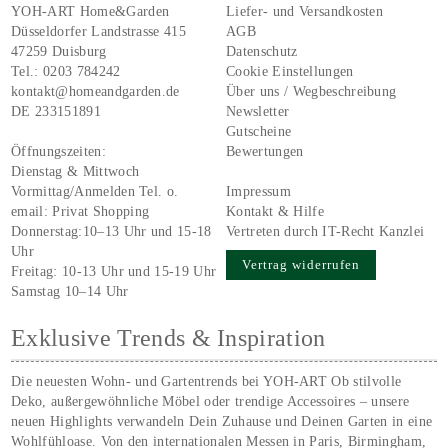
YOH-ART Home&Garden
Liefer- und Versandkosten
Düsseldorfer Landstrasse 415
AGB
47259 Duisburg
Datenschutz
Tel.:
0203 784242
Cookie Einstellungen
kontakt@homeandgarden.de
Über uns / Wegbeschreibung
DE 233151891
Newsletter
Gutscheine
Öffnungszeiten:
Bewertungen
Dienstag & Mittwoch
Vormittag/Anmelden Tel. o.
Impressum
email:
Privat Shopping
Kontakt & Hilfe
Donnerstag:10–13 Uhr und 15-18
Vertreten durch IT-Recht Kanzlei
Uhr
Vertrag widerrufen
Freitag: 10-13 Uhr und 15-19 Uhr
Samstag 10–14 Uhr
Exklusive Trends & Inspiration
Die neuesten Wohn- und Gartentrends bei YOH‑ART Ob stilvolle
Deko, außergewöhnliche Möbel oder trendige Accessoires – unsere
neuen Highlights verwandeln Dein Zuhause und Deinen Garten in eine
Wohlfühloase. Von den internationalen Messen in Paris, Birmingham,