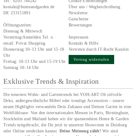
Tel.:
0203 784242
Cookie Einstellungen
kontakt@homeandgarden.de
Über uns / Wegbeschreibung
DE 233151891
Newsletter
Gutscheine
Öffnungszeiten:
Bewertungen
Dienstag & Mittwoch
Vormittag/Anmelden Tel. o.
Impressum
email:
Privat Shopping
Kontakt & Hilfe
Donnerstag:10–13 Uhr und 15-18
Vertreten durch IT-Recht Kanzlei
Uhr
Vertrag widerrufen
Freitag: 10-13 Uhr und 15-19 Uhr
Samstag 10–14 Uhr
Exklusive Trends & Inspiration
Die neuesten Wohn- und Gartentrends bei YOH‑ART Ob stilvolle
Deko, außergewöhnliche Möbel oder trendige Accessoires – unsere
neuen Highlights verwandeln Dein Zuhause und Deinen Garten in eine
Wohlfühloase. Von den internationalen Messen in Paris, Birmingham,
Stockholm und Mailand haben wir die spannendsten Home & Garden
Trends mitgebracht, die Du jetzt in unserem Showroom in Duisburg
oder Online entdecken kannst.
Deine Meinung zählt!
Wir sind