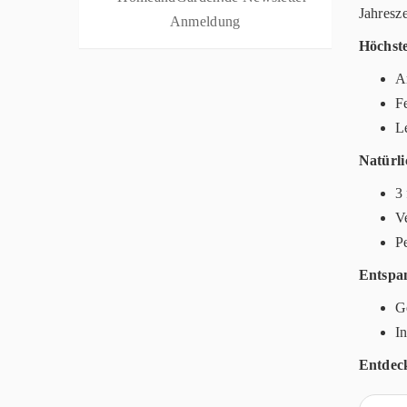
Jahresze
Höchste
A
F
L
Natürli
3
V
P
Entspan
G
I
Entdeck