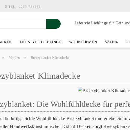
TEL.:
0203-784242
Lifestyle Lieblinge für Dein in
RKEN
LIFESTYLE LIEBLINGE
WOHNTHEMEN
SALE%
GE
SHOWROOM AN DER WASSERMÜHLE
ÜBER YOH-ART HOME 
»
»
Marken
Breezyblanket Klimadecke
ezyblanket Klimadecke
zyblanket: Die Wohlfühldecke für per
e die luftig-leichte Wohlfühldecke Breezyblanket und erlebe ein unv
oneller Handwerkskunst indischer Dohad-Decken sorgt Breezyblanket