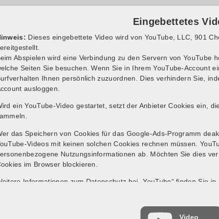
Eingebettetes Vi
inweis:
Dieses eingebettete Video wird von YouTube, LLC, 901 Ch
ereitgestellt.
eim Abspielen wird eine Verbindung zu den Servern von YouTube her
elche Seiten Sie besuchen. Wenn Sie in Ihrem YouTube-Account ei
urfverhalten Ihnen persönlich zuzuordnen. Dies verhindern Sie, in
ccount ausloggen.
ird ein YouTube-Video gestartet, setzt der Anbieter Cookies ein, d
ammeln.
er das Speichern von Cookies für das Google-Ads-Programm deakti
ouTube-Videos mit keinen solchen Cookies rechnen müssen. YouTub
ersonenbezogene Nutzungsinformationen ab. Möchten Sie dies ver
ookies im Browser blockieren.
eitere Informationen zum Datenschutz bei „YouTube“ finden Sie in
nter:
https://www.google.de/intl/de/policies/privacy/
Video