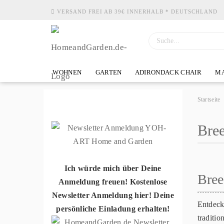
VERSAND FREI AB 39€ INNERHALB * DEUTSCHLAND
WOHNEN
GARTEN
ADIRONDACK CHAIR
MA
Startseite
Bre
Ich würde mich über Deine
Bree
Anmeldung freuen! Kostenlose
Newsletter Anmeldung hier! Deine
Entdeck
persönliche Einladung erhalten!
traditi