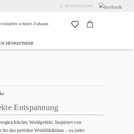
KUNDENLOGIN
dividuelles schönes Zuhause.
SCHENKEFINDER
& GARDEN
MARKEN
FAQ
%SALE%
KONTAKT
Konto erstellen
Passwort vergessen?
fekte Entspannung
ergleichliches Wohlgefühl. Inspiriert von
 für das perfekte Wohlfühlklima – zu jeder