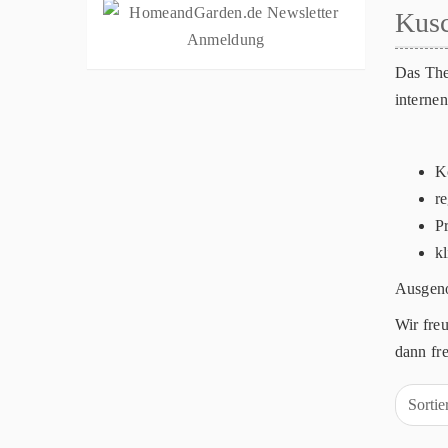
Kusc
Das The
internen
K
r
P
k
Ausgeno
Wir fre
dann fr
Sorti