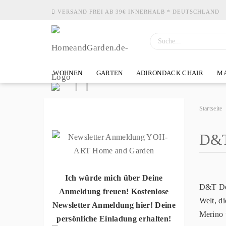
VERSAND FREI AB 39€ INNERHALB * DEUTSCHLAND
WOHNEN
GARTEN
ADIRONDACK CHAIR
MA
Startseite
D&T
Ich würde mich über Deine
D&T Des
Anmeldung freuen! Kostenlose
Welt, d
Newsletter Anmeldung hier! Deine
Merino 
persönliche Einladung erhalten!