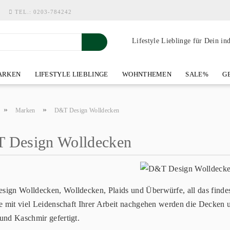
TEL.:
0203-784242
Lifestyle Lieblinge für Dein in
RKEN
LIFESTYLE LIEBLINGE
WOHNTHEMEN
SALE%
GE
SHOWROOM AN DER WASSERMÜHLE
ÜBER YOH-ART HOME 
»
»
Marken
D&T Design Wolldecken
 Design Wolldecken
ign Wolldecken, Wolldecken, Plaids und Überwürfe, all das find
ie mit viel Leidenschaft Ihrer Arbeit nachgehen werden die Decke
und Kaschmir gefertigt.