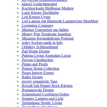
klang2 Gedächtnisspiel
Kuckkucksuhr Birdhouse Modern
Lazis Kissen Tischläufer
Led Kerzen Uyuni
Led Laterne mit Bluetooth Lautsprecher MoriMori
Lexington Company
Marmor Untersetzer aus Italien
Money Pots Terrakotta Spardose
Musango Keramikdesign Portugal
ooley Socken made in Italy
Orbitkey Schlüsselbund
Pad Home Design
Paloma Living Australian Luxus
Paveau Glasflaschen
Pimps and Pearls
Pomax Home Collection
Poura Ingwer Essenz
Räder Design
recozy organische Vase
Rivsalt Salt Pepper Rock Kitchen
Romanowski Design
Schneekugel CoolSnowGlobes
Sompex Lampen und Licht
Strömshaga Nordic Living