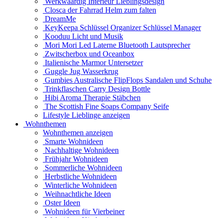
Werkwaardig Interieur Lieblingsdesign
Closca der Fahrrad Helm zum falten
DreamMe
KeyKeepa Schlüssel Organizer Schlüssel Manager
Kooduu Licht und Musik
Mori Mori Led Laterne Bluetooth Lautsprecher
Zwitscherbox und Oceanbox
Italienische Marmor Untersetzer
Guggle Jug Wasserkrug
Gumbies Australische FlipFlops Sandalen und Schuhe
Trinkflaschen Carry Design Bottle
Hibi Aroma Therapie Stäbchen
The Scottish Fine Soaps Company Seife
Lifestyle Lieblinge anzeigen
Wohnthemen
Wohnthemen anzeigen
Smarte Wohnideen
Nachhaltige Wohnideen
Frühjahr Wohnideen
Sommerliche Wohnideen
Herbstliche Wohnideen
Winterliche Wohnideen
Weihnachtliche Ideen
Oster Ideen
Wohnideen für Vierbeiner