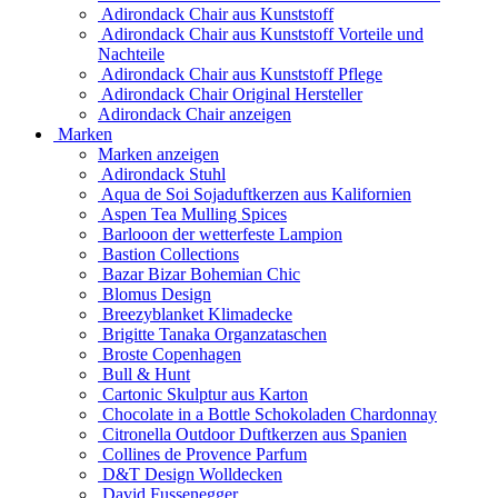
Adirondack Chair aus Kunststoff
Adirondack Chair aus Kunststoff Vorteile und
Nachteile
Adirondack Chair aus Kunststoff Pflege
Adirondack Chair Original Hersteller
Adirondack Chair anzeigen
Marken
Marken anzeigen
Adirondack Stuhl
Aqua de Soi Sojaduftkerzen aus Kalifornien
Aspen Tea Mulling Spices
Barlooon der wetterfeste Lampion
Bastion Collections
Bazar Bizar Bohemian Chic
Blomus Design
Breezyblanket Klimadecke
Brigitte Tanaka Organzataschen
Broste Copenhagen
Bull & Hunt
Cartonic Skulptur aus Karton
Chocolate in a Bottle Schokoladen Chardonnay
Citronella Outdoor Duftkerzen aus Spanien
Collines de Provence Parfum
D&T Design Wolldecken
David Fussenegger