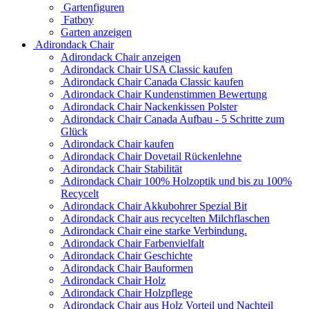
Gartenfiguren
Fatboy
Garten anzeigen
Adirondack Chair
Adirondack Chair anzeigen
Adirondack Chair USA Classic kaufen
Adirondack Chair Canada Classic kaufen
Adirondack Chair Kundenstimmen Bewertung
Adirondack Chair Nackenkissen Polster
Adirondack Chair Canada Aufbau - 5 Schritte zum
Glück
Adirondack Chair kaufen
Adirondack Chair Dovetail Rückenlehne
Adirondack Chair Stabilität
Adirondack Chair 100% Holzoptik und bis zu 100%
Recycelt
Adirondack Chair Akkubohrer Spezial Bit
Adirondack Chair aus recycelten Milchflaschen
Adirondack Chair eine starke Verbindung.
Adirondack Chair Farbenvielfalt
Adirondack Chair Geschichte
Adirondack Chair Bauformen
Adirondack Chair Holz
Adirondack Chair Holzpflege
Adirondack Chair aus Holz Vorteil und Nachteil