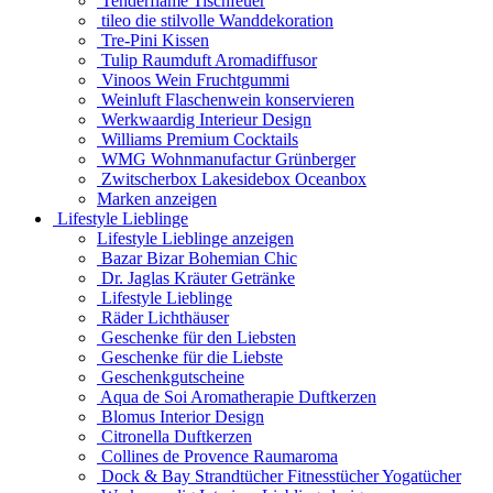
Tenderflame Tischfeuer
tileo die stilvolle Wanddekoration
Tre-Pini Kissen
Tulip Raumduft Aromadiffusor
Vinoos Wein Fruchtgummi
Weinluft Flaschenwein konservieren
Werkwaardig Interieur Design
Williams Premium Cocktails
WMG Wohnmanufactur Grünberger
Zwitscherbox Lakesidebox Oceanbox
Marken anzeigen
Lifestyle Lieblinge
Lifestyle Lieblinge anzeigen
Bazar Bizar Bohemian Chic
Dr. Jaglas Kräuter Getränke
Lifestyle Lieblinge
Räder Lichthäuser
Geschenke für den Liebsten
Geschenke für die Liebste
Geschenkgutscheine
Aqua de Soi Aromatherapie Duftkerzen
Blomus Interior Design
Citronella Duftkerzen
Collines de Provence Raumaroma
Dock & Bay Strandtücher Fitnesstücher Yogatücher