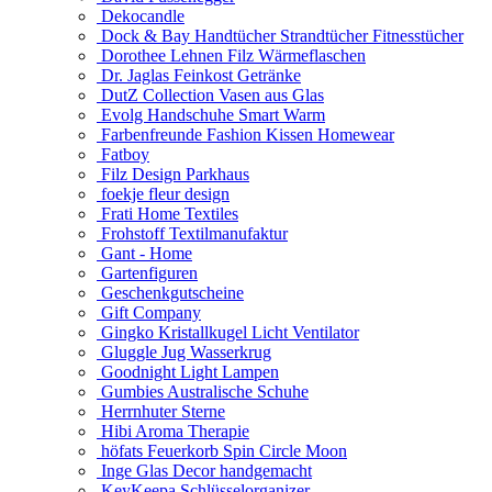
Dekocandle
Dock & Bay Handtücher Strandtücher Fitnesstücher
Dorothee Lehnen Filz Wärmeflaschen
Dr. Jaglas Feinkost Getränke
DutZ Collection Vasen aus Glas
Evolg Handschuhe Smart Warm
Farbenfreunde Fashion Kissen Homewear
Fatboy
Filz Design Parkhaus
foekje fleur design
Frati Home Textiles
Frohstoff Textilmanufaktur
Gant - Home
Gartenfiguren
Geschenkgutscheine
Gift Company
Gingko Kristallkugel Licht Ventilator
Gluggle Jug Wasserkrug
Goodnight Light Lampen
Gumbies Australische Schuhe
Herrnhuter Sterne
Hibi Aroma Therapie
höfats Feuerkorb Spin Circle Moon
Inge Glas Decor handgemacht
KeyKeepa Schlüsselorganizer