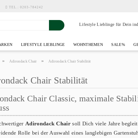
TEL.:
0203-784242
Lifestyle Lieblinge für Dein in
RKEN
LIFESTYLE LIEBLINGE
WOHNTHEMEN
SALE%
GE
SHOWROOM AN DER WASSERMÜHLE
ÜBER YOH-ART HOME 
»
»
Adirondack Chair
Adirondack Chair Stabilität
ondack Chair Stabilität
ondack Chair Classic, maximale Stabili
uss
chwertiger
Adirondack Chair
soll Dich viele Jahre begleit
eidende Rolle bei der Auswahl eines langlebigen Gartenst