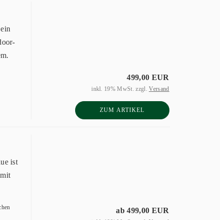
ein
door-
em.
499,00 EUR
inkl. 19% MwSt. zzgl.
Versand
ZUM ARTIKEL
ue ist
 mit
chen
ab 499,00 EUR