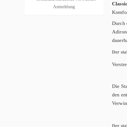
Classi
Komfor
Durch 
Adiron
dauerha
Der sta
Verstr
Die Sta
den en
Verwin
Der sta