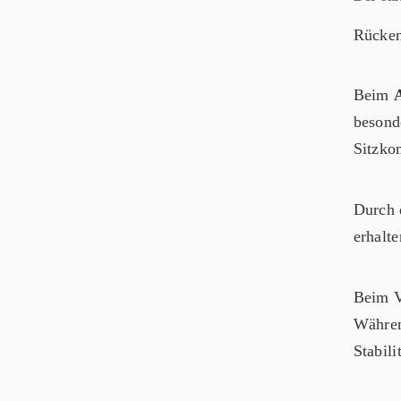
Rücken
Beim
besond
Sitzko
Durch 
erhalt
Beim V
Währen
Stabil