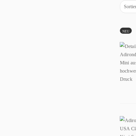
Sorti
NEU