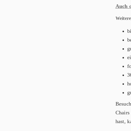
Auch d
Weitere
b
b
g
e
f
3
h
g
Besuch
Chairs
hast, 