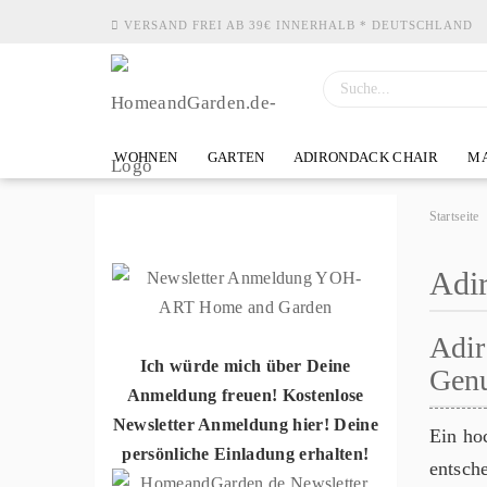
VERSAND FREI AB 39€ INNERHALB * DEUTSCHLAND
WOHNEN
GARTEN
ADIRONDACK CHAIR
MA
Startseite
Adir
Adir
Ich würde mich über Deine
Gen
Anmeldung freuen! Kostenlose
Newsletter Anmeldung hier! Deine
Ein ho
persönliche Einladung erhalten!
entsch