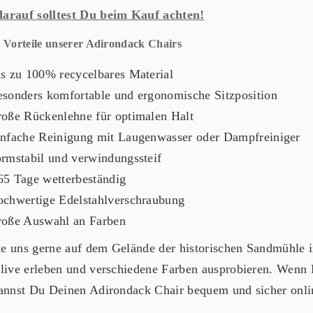
arauf solltest Du beim Kauf achten!
 Vorteile unserer Adirondack Chairs
is zu 100% recycelbares Material
esonders komfortable und ergonomische Sitzposition
roße Rückenlehne für optimalen Halt
infache Reinigung mit Laugenwasser oder Dampfreiniger
ormstabil und verwindungssteif
65 Tage wetterbeständig
ochwertige Edelstahlverschraubung
roße Auswahl an Farben
e uns gerne auf dem Gelände der historischen Sandmühle i
 live erleben und verschiedene Farben ausprobieren. Wenn 
kannst Du Deinen Adirondack Chair bequem und sicher onlin