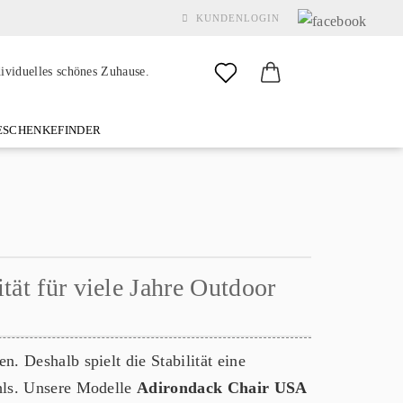
KUNDENLOGIN
dividuelles schönes Zuhause.
SCHENKEFINDER
& GARDEN
MARKEN
FAQ
%SALE%
KONTAKT
Konto erstellen
tät für viele Jahre Outdoor
Passwort vergessen?
en. Deshalb spielt die Stabilität eine
uhls. Unsere Modelle
Adirondack Chair USA