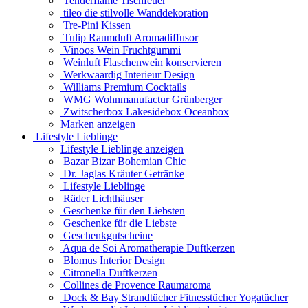
Tenderflame Tischfeuer
tileo die stilvolle Wanddekoration
Tre-Pini Kissen
Tulip Raumduft Aromadiffusor
Vinoos Wein Fruchtgummi
Weinluft Flaschenwein konservieren
Werkwaardig Interieur Design
Williams Premium Cocktails
WMG Wohnmanufactur Grünberger
Zwitscherbox Lakesidebox Oceanbox
Marken anzeigen
Lifestyle Lieblinge
Lifestyle Lieblinge anzeigen
Bazar Bizar Bohemian Chic
Dr. Jaglas Kräuter Getränke
Lifestyle Lieblinge
Räder Lichthäuser
Geschenke für den Liebsten
Geschenke für die Liebste
Geschenkgutscheine
Aqua de Soi Aromatherapie Duftkerzen
Blomus Interior Design
Citronella Duftkerzen
Collines de Provence Raumaroma
Dock & Bay Strandtücher Fitnesstücher Yogatücher