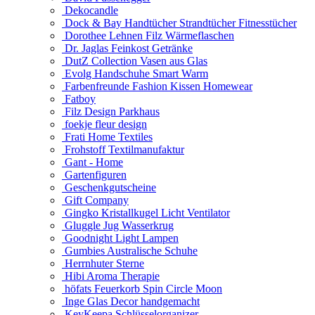
Dekocandle
Dock & Bay Handtücher Strandtücher Fitnesstücher
Dorothee Lehnen Filz Wärmeflaschen
Dr. Jaglas Feinkost Getränke
DutZ Collection Vasen aus Glas
Evolg Handschuhe Smart Warm
Farbenfreunde Fashion Kissen Homewear
Fatboy
Filz Design Parkhaus
foekje fleur design
Frati Home Textiles
Frohstoff Textilmanufaktur
Gant - Home
Gartenfiguren
Geschenkgutscheine
Gift Company
Gingko Kristallkugel Licht Ventilator
Gluggle Jug Wasserkrug
Goodnight Light Lampen
Gumbies Australische Schuhe
Herrnhuter Sterne
Hibi Aroma Therapie
höfats Feuerkorb Spin Circle Moon
Inge Glas Decor handgemacht
KeyKeepa Schlüsselorganizer