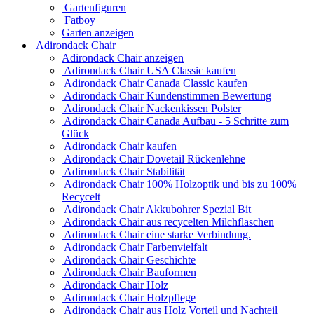
Gartenfiguren
Fatboy
Garten anzeigen
Adirondack Chair
Adirondack Chair anzeigen
Adirondack Chair USA Classic kaufen
Adirondack Chair Canada Classic kaufen
Adirondack Chair Kundenstimmen Bewertung
Adirondack Chair Nackenkissen Polster
Adirondack Chair Canada Aufbau - 5 Schritte zum
Glück
Adirondack Chair kaufen
Adirondack Chair Dovetail Rückenlehne
Adirondack Chair Stabilität
Adirondack Chair 100% Holzoptik und bis zu 100%
Recycelt
Adirondack Chair Akkubohrer Spezial Bit
Adirondack Chair aus recycelten Milchflaschen
Adirondack Chair eine starke Verbindung.
Adirondack Chair Farbenvielfalt
Adirondack Chair Geschichte
Adirondack Chair Bauformen
Adirondack Chair Holz
Adirondack Chair Holzpflege
Adirondack Chair aus Holz Vorteil und Nachteil