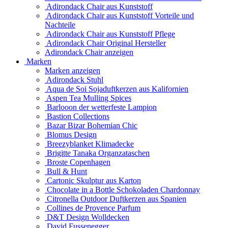
Adirondack Chair aus Kunststoff
Adirondack Chair aus Kunststoff Vorteile und
Nachteile
Adirondack Chair aus Kunststoff Pflege
Adirondack Chair Original Hersteller
Adirondack Chair anzeigen
Marken
Marken anzeigen
Adirondack Stuhl
Aqua de Soi Sojaduftkerzen aus Kalifornien
Aspen Tea Mulling Spices
Barlooon der wetterfeste Lampion
Bastion Collections
Bazar Bizar Bohemian Chic
Blomus Design
Breezyblanket Klimadecke
Brigitte Tanaka Organzataschen
Broste Copenhagen
Bull & Hunt
Cartonic Skulptur aus Karton
Chocolate in a Bottle Schokoladen Chardonnay
Citronella Outdoor Duftkerzen aus Spanien
Collines de Provence Parfum
D&T Design Wolldecken
David Fussenegger