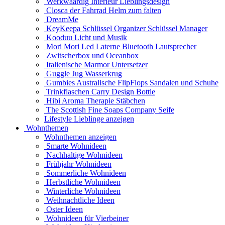
Werkwaardig Interieur Lieblingsdesign
Closca der Fahrrad Helm zum falten
DreamMe
KeyKeepa Schlüssel Organizer Schlüssel Manager
Kooduu Licht und Musik
Mori Mori Led Laterne Bluetooth Lautsprecher
Zwitscherbox und Oceanbox
Italienische Marmor Untersetzer
Guggle Jug Wasserkrug
Gumbies Australische FlipFlops Sandalen und Schuhe
Trinkflaschen Carry Design Bottle
Hibi Aroma Therapie Stäbchen
The Scottish Fine Soaps Company Seife
Lifestyle Lieblinge anzeigen
Wohnthemen
Wohnthemen anzeigen
Smarte Wohnideen
Nachhaltige Wohnideen
Frühjahr Wohnideen
Sommerliche Wohnideen
Herbstliche Wohnideen
Winterliche Wohnideen
Weihnachtliche Ideen
Oster Ideen
Wohnideen für Vierbeiner