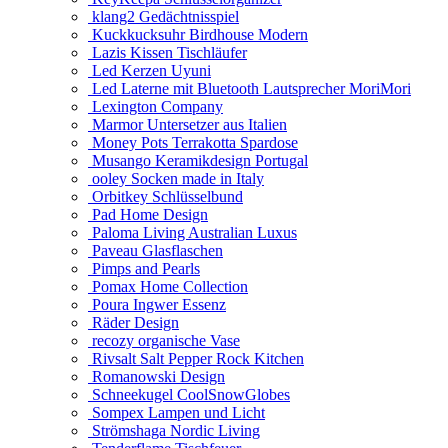
klang2 Gedächtnisspiel
Kuckkucksuhr Birdhouse Modern
Lazis Kissen Tischläufer
Led Kerzen Uyuni
Led Laterne mit Bluetooth Lautsprecher MoriMori
Lexington Company
Marmor Untersetzer aus Italien
Money Pots Terrakotta Spardose
Musango Keramikdesign Portugal
ooley Socken made in Italy
Orbitkey Schlüsselbund
Pad Home Design
Paloma Living Australian Luxus
Paveau Glasflaschen
Pimps and Pearls
Pomax Home Collection
Poura Ingwer Essenz
Räder Design
recozy organische Vase
Rivsalt Salt Pepper Rock Kitchen
Romanowski Design
Schneekugel CoolSnowGlobes
Sompex Lampen und Licht
Strömshaga Nordic Living