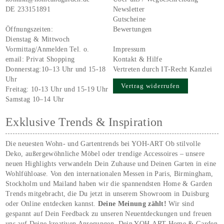
DE 233151891
Newsletter
Gutscheine
Öffnungszeiten:
Bewertungen
Dienstag & Mittwoch
Vormittag/Anmelden Tel. o.
Impressum
email:
Privat Shopping
Kontakt & Hilfe
Donnerstag:10–13 Uhr und 15-18
Vertreten durch IT-Recht Kanzlei
Uhr
Vertrag widerrufen
Freitag: 10-13 Uhr und 15-19 Uhr
Samstag 10–14 Uhr
Exklusive Trends & Inspiration
Die neuesten Wohn- und Gartentrends bei YOH‑ART Ob stilvolle
Deko, außergewöhnliche Möbel oder trendige Accessoires – unsere
neuen Highlights verwandeln Dein Zuhause und Deinen Garten in eine
Wohlfühloase. Von den internationalen Messen in Paris, Birmingham,
Stockholm und Mailand haben wir die spannendsten Home & Garden
Trends mitgebracht, die Du jetzt in unserem Showroom in Duisburg
oder Online entdecken kannst.
Deine Meinung zählt!
Wir sind
gespannt auf Dein Feedback zu unseren Neuentdeckungen und freuen
uns auf Deine kreativen Anregungen. Dein YOH‑ART Home & Garden