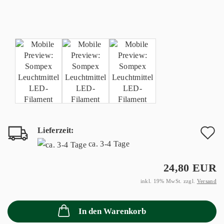
Lieferzeit:
A
ca. 3-4 Tage
d
24,80 EUR
M
inkl. 19% MwSt. zzgl.
Versand
In den Warenkorb