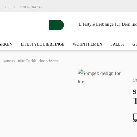
TEL.:
0203-784242
Lifestyle Lieblinge für Dein in
RKEN
LIFESTYLE LIEBLINGE
WOHNTHEMEN
SALE%
GE
SHOWROOM AN DER WASSERMÜHLE
ÜBER YOH-ART HOME 
»
sompex cubic Tischleuchte schwarz
(A
T