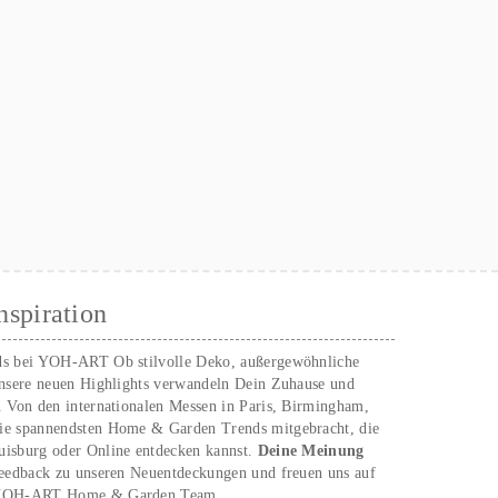
nspiration
ds bei YOH‑ART Ob stilvolle Deko, außergewöhnliche
unsere neuen Highlights verwandeln Dein Zuhause und
. Von den internationalen Messen in Paris, Birmingham,
ie spannendsten Home & Garden Trends mitgebracht, die
uisburg oder Online entdecken kannst.
Deine Meinung
Feedback zu unseren Neuentdeckungen und freuen uns auf
n YOH‑ART Home & Garden Team.