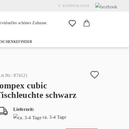
KUNDENLOGIN
dividuelles schönes Zuhause.
SCHENKEFINDER
& GARDEN
MARKEN
FAQ
%SALE%
KONTAKT
Auf
rt.Nr.:
87412
)
sompex cubic
den
Konto erstellen
ischleuchte schwarz
Merkzette
Passwort vergessen?
Lieferzeit:
ca. 3-4 Tage