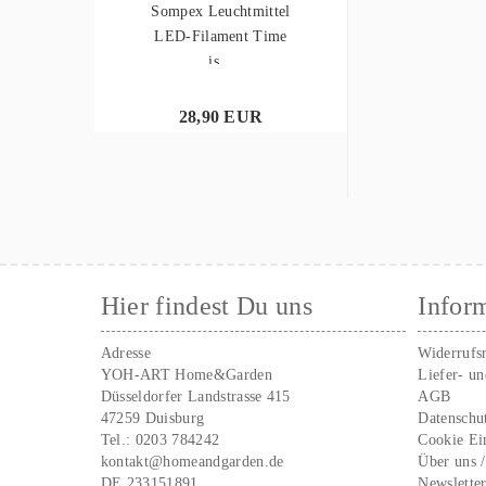
Sompex Leuchtmittel
LED-Filament Time
is...
28,90 EUR
Hier findest Du uns
Infor
Adresse
Widerrufs
YOH-ART Home&Garden
Liefer- u
Düsseldorfer Landstrasse 415
AGB
47259 Duisburg
Datenschu
Tel.:
0203 784242
Cookie Ei
kontakt@homeandgarden.de
Über uns 
DE 233151891
Newslette