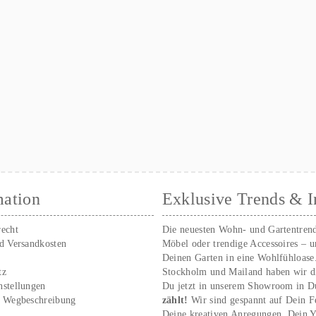
mation
Exklusive Trends & I
recht
Die neuesten Wohn- und Gartentren
nd Versandkosten
Möbel oder trendige Accessoires – 
Deinen Garten in eine Wohlfühloase
tz
Stockholm und Mailand haben wir d
nstellungen
Du jetzt in unserem Showroom in D
/ Wegbeschreibung
zählt!
Wir sind gespannt auf Dein 
r
Deine kreativen Anregungen. Dei