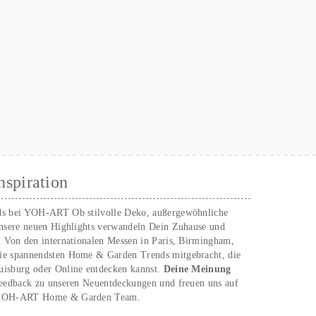
nspiration
ds bei YOH‑ART Ob stilvolle Deko, außergewöhnliche
unsere neuen Highlights verwandeln Dein Zuhause und
. Von den internationalen Messen in Paris, Birmingham,
ie spannendsten Home & Garden Trends mitgebracht, die
uisburg oder Online entdecken kannst.
Deine Meinung
Feedback zu unseren Neuentdeckungen und freuen uns auf
n YOH‑ART Home & Garden Team.