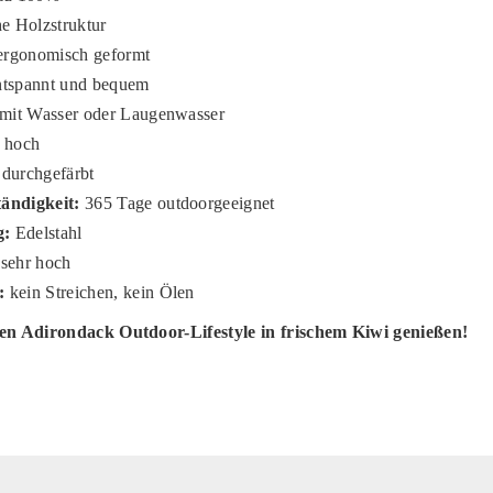
he Holzstruktur
rgonomisch geformt
tspannt und bequem
 mit Wasser oder Laugenwasser
hoch
durchgefärbt
ändigkeit:
365 Tage outdoorgeeignet
g:
Edelstahl
sehr hoch
:
kein Streichen, kein Ölen
den Adirondack Outdoor-Lifestyle in frischem Kiwi genießen!