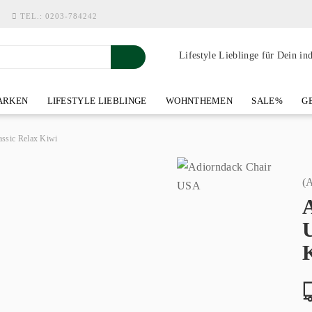
TEL.:
0203-784242
Lifestyle Lieblinge für Dein in
RKEN
LIFESTYLE LIEBLINGE
WOHNTHEMEN
SALE%
GE
SHOWROOM AN DER WASSERMÜHLE
ÜBER YOH-ART HOME 
ssic Relax Kiwi
(A