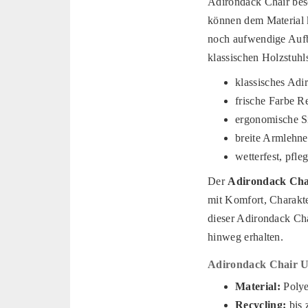
Adirondack Chair beso
können dem Material k
noch aufwendige Aufb
klassischen Holzstuhl
klassisches Ad
frische Farbe R
ergonomische Si
breite Armlehne
wetterfest, pfle
Der
Adirondack Cha
mit Komfort, Charakte
dieser Adirondack Cha
hinweg erhalten.
Adirondack Chair US
Material:
Polye
Recycling:
bis 