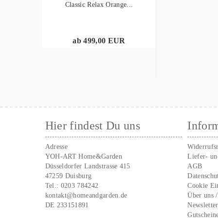
Classic Relax Orange...
ab 499,00 EUR
Hier findest Du uns
Infor
Adresse
Widerrufs
YOH-ART Home&Garden
Liefer- u
Düsseldorfer Landstrasse 415
AGB
47259 Duisburg
Datenschu
Tel.:
0203 784242
Cookie Ei
kontakt@homeandgarden.de
Über uns 
DE 233151891
Newslette
Gutschein