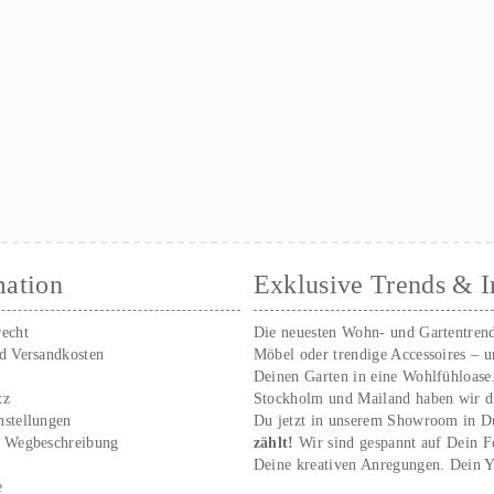
mation
Exklusive Trends & I
recht
Die neuesten Wohn- und Gartentren
nd Versandkosten
Möbel oder trendige Accessoires – 
Deinen Garten in eine Wohlfühloase
tz
Stockholm und Mailand haben wir d
nstellungen
Du jetzt in unserem Showroom in D
/ Wegbeschreibung
zählt!
Wir sind gespannt auf Dein 
r
Deine kreativen Anregungen. Dei
e