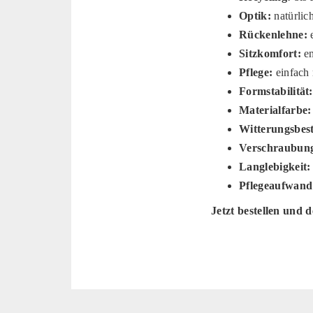
Optik:
natürlic
Rückenlehne:
e
Sitzkomfort:
en
Pflege:
einfach
Formstabilität:
Materialfarbe:
Witterungsbest
Verschraubun
Langlebigkeit:
Pflegeaufwand
Jetzt bestellen und 