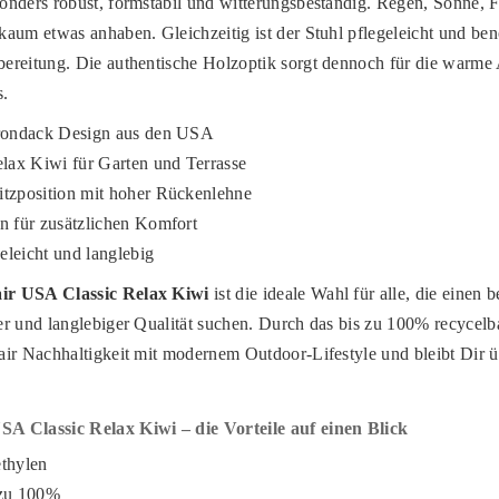
nders robust, formstabil und witterungsbeständig. Regen, Sonne, F
aum etwas anhaben. Gleichzeitig ist der Stuhl pflegeleicht und ben
ereitung. Die authentische Holzoptik sorgt dennoch für die warme 
s.
irondack Design aus den USA
elax Kiwi für Garten und Terrasse
tzposition mit hoher Rückenlehne
n für zusätzlichen Komfort
geleicht und langlebig
ir USA Classic Relax Kiwi
ist die ideale Wahl für alle, die einen
r und langlebiger Qualität suchen. Durch das bis zu 100% recycelba
ir Nachhaltigkeit mit modernem Outdoor-Lifestyle und bleibt Dir üb
A Classic Relax Kiwi – die Vorteile auf einen Blick
thylen
zu 100%