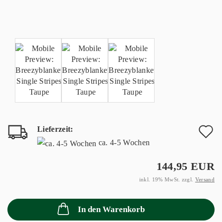
Lieferzeit:
A
ca. 4-5 Wochen
d
144,95 EUR
M
inkl. 19% MwSt. zzgl.
Versand
In den Warenkorb