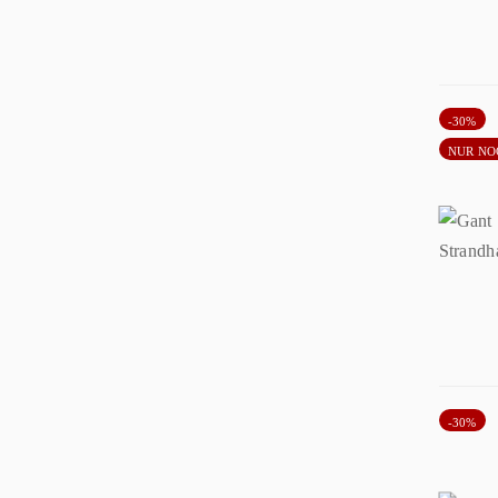
-30%
NUR NO
-30%