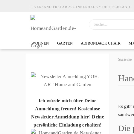
VERSAND FREI AB 39€ INNERHALB * DEUTSCHLAND
WOHNEN
GARTEN
ADIRONDACK CHAIR
MA
Startseite
Hand
Ich würde mich über Deine
Es gibt
Anmeldung freuen! Kostenlose
samtwei
Newsletter Anmeldung hier! Deine
persönliche Einladung erhalten!
Die 