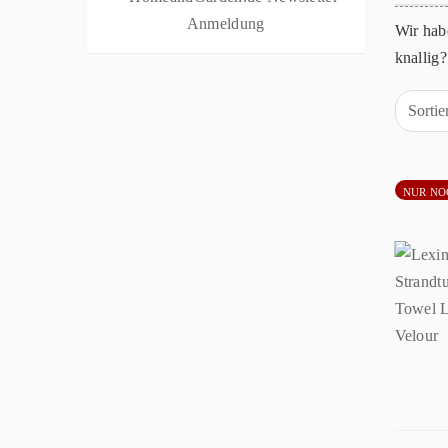
Wir hab
knallig
Sorti
NUR NO