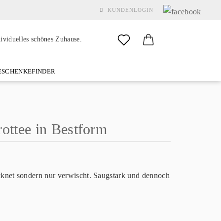
KUNDENLOGIN
dividuelles schönes Zuhause.
SCHENKEFINDER
& GARDEN
MARKEN
FAQ
%SALE%
KONTAKT
ottee in Bestform
Konto erstellen
Passwort vergessen?
ocknet sondern nur verwischt. Saugstark und dennoch