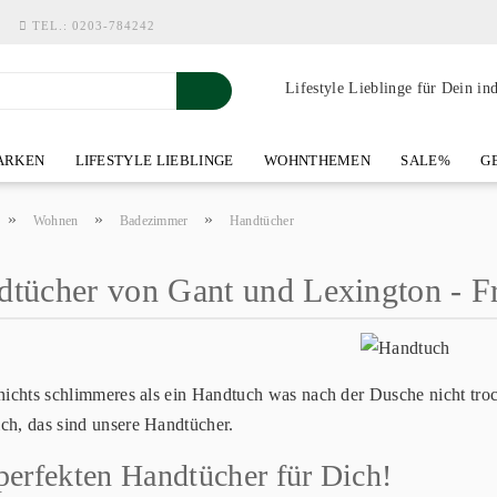
TEL.:
0203-784242
Lifestyle Lieblinge für Dein in
RKEN
LIFESTYLE LIEBLINGE
WOHNTHEMEN
SALE%
GE
SHOWROOM AN DER WASSERMÜHLE
ÜBER YOH-ART HOME 
»
»
»
Wohnen
Badezimmer
Handtücher
tücher von Gant und Lexington - Fr
 nichts schlimmeres als ein Handtuch was nach der Dusche nicht tr
ch, das sind unsere Handtücher.
perfekten Handtücher für Dich!