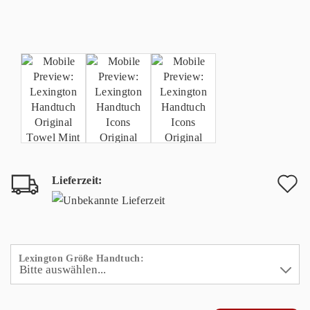
Lieferzeit:
A
d
M
Lexington Größe Handtuch: