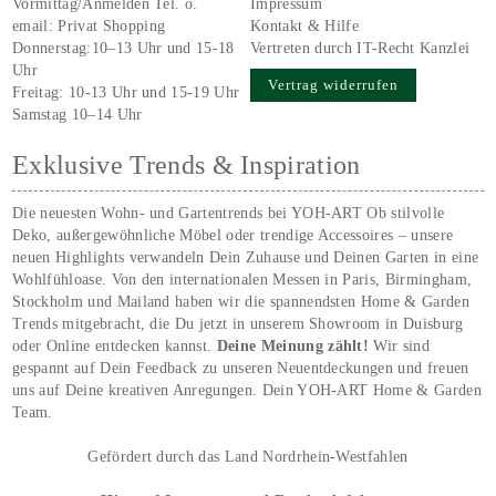
Vormittag/Anmelden Tel. o.
Impressum
email:
Privat Shopping
Kontakt & Hilfe
Donnerstag:10–13 Uhr und 15-18
Vertreten durch IT-Recht Kanzlei
Uhr
Vertrag widerrufen
Freitag: 10-13 Uhr und 15-19 Uhr
Samstag 10–14 Uhr
Exklusive Trends & Inspiration
Die neuesten Wohn- und Gartentrends bei YOH‑ART Ob stilvolle
Deko, außergewöhnliche Möbel oder trendige Accessoires – unsere
neuen Highlights verwandeln Dein Zuhause und Deinen Garten in eine
Wohlfühloase. Von den internationalen Messen in Paris, Birmingham,
Stockholm und Mailand haben wir die spannendsten Home & Garden
Trends mitgebracht, die Du jetzt in unserem Showroom in Duisburg
oder Online entdecken kannst.
Deine Meinung zählt!
Wir sind
gespannt auf Dein Feedback zu unseren Neuentdeckungen und freuen
uns auf Deine kreativen Anregungen. Dein YOH‑ART Home & Garden
Team.
Gefördert durch das Land Nordrhein-Westfahlen