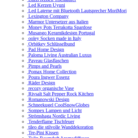
Led Kerzen Uyuni
Led Laterne mit Bluetooth Lautsprecher MoriMori
Lexington Company
Marmor Untersetzer aus Italien
Money Pots Terrakotta Spardose
Musango Keramikdesign Portugal
ooley Socken made in Italy
Orbitkey Schlüsselbund
Pad Home Design
Paloma Living Australian Luxus
Paveau Glasflaschen
Pimps and Pearls
Pomax Home Collection
Poura Ingwer Essenz
Räder Design
recozy organische Vase
Rivsalt Salt Pepper Rock Kitchen
Romanowski Design
Schneekugel CoolSnowGlobes
Sompex Lampen und Licht
Strömshaga Nordic Living
Tenderflame Tischfeuer
tileo die stilvolle Wanddekoration
Tre-Pini Kissen