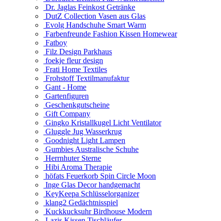
Dr. Jaglas Feinkost Getränke
DutZ Collection Vasen aus Glas
Evolg Handschuhe Smart Warm
Farbenfreunde Fashion Kissen Homewear
Fatboy
Filz Design Parkhaus
foekje fleur design
Frati Home Textiles
Frohstoff Textilmanufaktur
Gant - Home
Gartenfiguren
Geschenkgutscheine
Gift Company
Gingko Kristallkugel Licht Ventilator
Gluggle Jug Wasserkrug
Goodnight Light Lampen
Gumbies Australische Schuhe
Herrnhuter Sterne
Hibi Aroma Therapie
höfats Feuerkorb Spin Circle Moon
Inge Glas Decor handgemacht
KeyKeepa Schlüsselorganizer
klang2 Gedächtnisspiel
Kuckkucksuhr Birdhouse Modern
Lazis Kissen Tischläufer