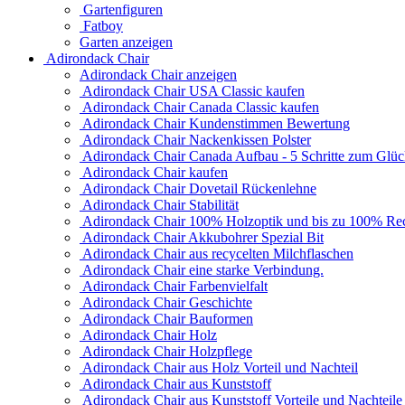
Gartenfiguren
Fatboy
Garten anzeigen
Adirondack Chair
Adirondack Chair anzeigen
Adirondack Chair USA Classic kaufen
Adirondack Chair Canada Classic kaufen
Adirondack Chair Kundenstimmen Bewertung
Adirondack Chair Nackenkissen Polster
Adirondack Chair Canada Aufbau - 5 Schritte zum Glü
Adirondack Chair kaufen
Adirondack Chair Dovetail Rückenlehne
Adirondack Chair Stabilität
Adirondack Chair 100% Holzoptik und bis zu 100% Rec
Adirondack Chair Akkubohrer Spezial Bit
Adirondack Chair aus recycelten Milchflaschen
Adirondack Chair eine starke Verbindung.
Adirondack Chair Farbenvielfalt
Adirondack Chair Geschichte
Adirondack Chair Bauformen
Adirondack Chair Holz
Adirondack Chair Holzpflege
Adirondack Chair aus Holz Vorteil und Nachteil
Adirondack Chair aus Kunststoff
Adirondack Chair aus Kunststoff Vorteile und Nachteile