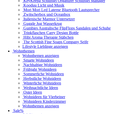
KeyKeepa Schlüssel Organizer Schlüssel Manager
Kooduu Licht und Musik
Mori Mori Led Laterne Bluetooth Lautsprecher
Zwitscherbox und Oceanbox
Italienische Marmor Untersetzer
Guggle Jug Wasserkrug
Gumbies Australische FlipFlops Sandalen und Schuhe
Trinkflaschen Carry Design Bottle
Hibi Aroma Therapie Stäbchen
The Scottish Fine Soaps Company Seife
Lifestyle Lieblinge anzeigen
Wohnthemen
Wohnthemen anzeigen
Smarte Wohnideen
Nachhaltige Wohnideen
Frühjahr Wohnideen
Sommerliche Wohnideen
Herbstliche Wohnideen
Winterliche Wohnideen
Weihnachtliche Ideen
Oster Ideen
Wohnideen für Vierbeiner
Wohnideen Kinderzimmer
Wohnthemen anzeigen
Sale%