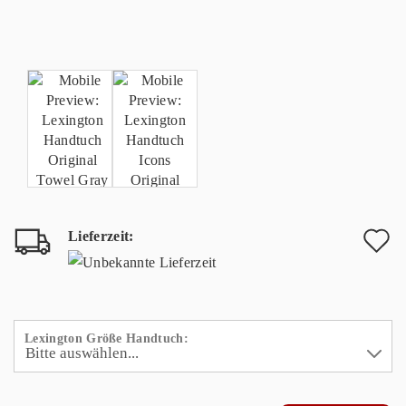
Lieferzeit:
A
d
M
Lexington Größe Handtuch: