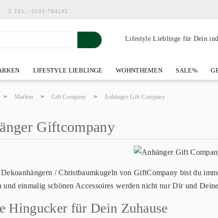
TEL.:
0203-784242
Lifestyle Lieblinge für Dein in
RKEN
LIFESTYLE LIEBLINGE
WOHNTHEMEN
SALE%
GE
SHOWROOM AN DER WASSERMÜHLE
ÜBER YOH-ART HOME 
»
»
»
Marken
Gift Company
Anhänger Gift Company
änger Giftcompany
 Dekoanhängern / Christbaumkugeln von GiftCompany bist du immer 
n und einmalig schönen Accessoires werden nicht nur Dir und Dein
e Hingucker für Dein Zuhause