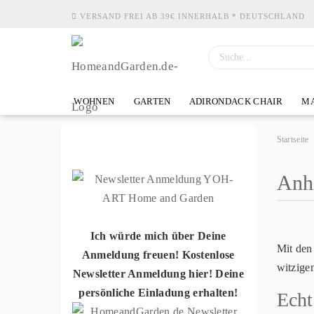
VERSAND FREI AB 39€ INNERHALB * DEUTSCHLAND
WOHNEN
GARTEN
ADIRONDACK CHAIR
MA
Startseite
Anh
Ich würde mich über Deine
Mit den
Anmeldung freuen! Kostenlose
witzige
Newsletter Anmeldung hier! Deine
persönliche Einladung erhalten!
Echt