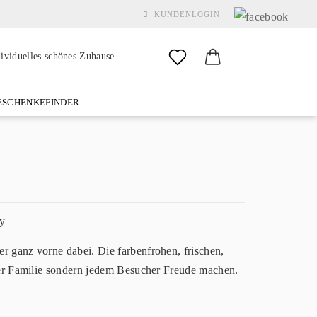
KUNDENLOGIN
dividuelles schönes Zuhause.
SCHENKEFINDER
& GARDEN
MARKEN
FAQ
%SALE%
KONTAKT
Konto erstellen
Passwort vergessen?
ganz vorne dabei. Die farbenfrohen, frischen,
er Familie sondern jedem Besucher Freude machen.