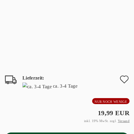
Lieferzeit:
A
ca. 3-4 Tage
d
NUR NOCH WENIGE
M
19,99 EUR
inkl. 19% MwSt. zzgl.
Versand