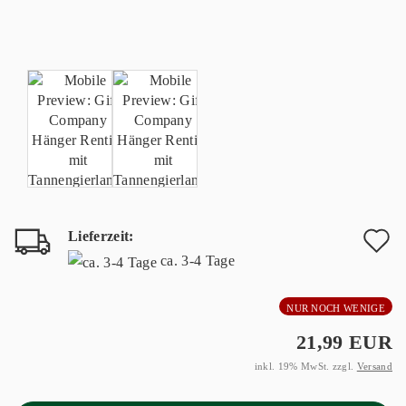
Lieferzeit:
A
ca. 3-4 Tage
d
NUR NOCH WENIGE
M
21,99 EUR
inkl. 19% MwSt. zzgl.
Versand