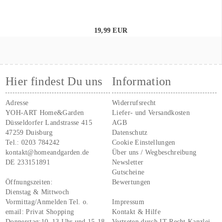
19,99 EUR
Hier findest Du uns
Information
Adresse
Widerrufsrecht
YOH-ART Home&Garden
Liefer- und Versandkosten
Düsseldorfer Landstrasse 415
AGB
47259 Duisburg
Datenschutz
Tel.:
0203 784242
Cookie Einstellungen
kontakt@homeandgarden.de
Über uns / Wegbeschreibung
DE 233151891
Newsletter
Gutscheine
Öffnungszeiten:
Bewertungen
Dienstag & Mittwoch
Vormittag/Anmelden Tel. o.
Impressum
email:
Privat Shopping
Kontakt & Hilfe
Donnerstag:10–13 Uhr und 15-18
Vertreten durch IT-Recht Kanzlei