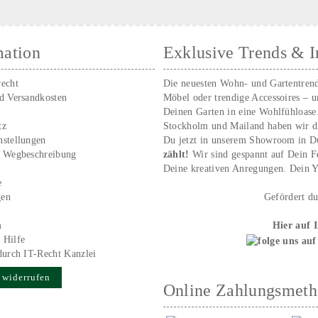
mation
Exklusive Trends & I
recht
Die neuesten Wohn- und Gartentren
nd Versandkosten
Möbel oder trendige Accessoires – 
Deinen Garten in eine Wohlfühloase
tz
Stockholm und Mailand haben wir d
nstellungen
Du jetzt in unserem Showroom in D
/ Wegbeschreibung
zählt!
Wir sind gespannt auf Dein 
r
Deine kreativen Anregungen. Dei
e
gen
Gefördert d
m
Hier auf 
 Hilfe
durch IT-Recht Kanzlei
 widerrufen
Online Zahlungsmet