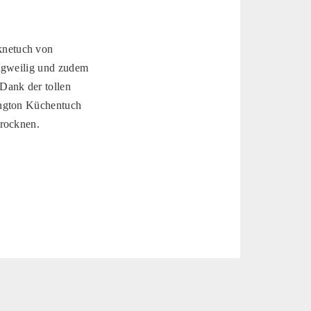
knetuch von
angweilig und zudem
Dank der tollen
ington Küchentuch
trocknen.