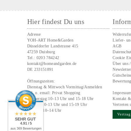
Hier findest Du uns
Infor
Adresse
Widerrufs
YOH-ART Home&Garden
Liefer- u
Düsseldorfer Landstrasse 415
AGB
47259 Duisburg
Datenschu
Tel.:
0203 784242
Cookie Ei
kontakt@homeandgarden.de
Über uns 
DE 233151891
Newslette
Gutschein
Öffnungszeiten:
Bewertun
Dienstag & Mittwoch Vormittag/Anmelden
Tel. o. email:
Privat Shopping
Impressu
Donnerstag:10–13 Uhr und 15-18 Uhr
Kontakt &
Freitag: 10-13 Uhr und 15-19 Uhr
Vertreten 
Samstag 10–14 Uhr
Vertrag
SEHR GUT
4.91 / 5
aus 369 Bewertungen