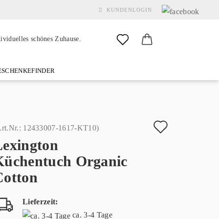
KUNDENLOGIN
dividuelles schönes Zuhause.
SCHENKEFINDER
& GARDEN
MARKEN
FAQ
%SALE%
KONTAKT
Auf
rt.Nr.:
12433007-1617-KT10
)
Lexington
den
Konto erstellen
Küchentuch Organic
Merkzette
Passwort vergessen?
Cotton
Lieferzeit:
ca. 3-4 Tage