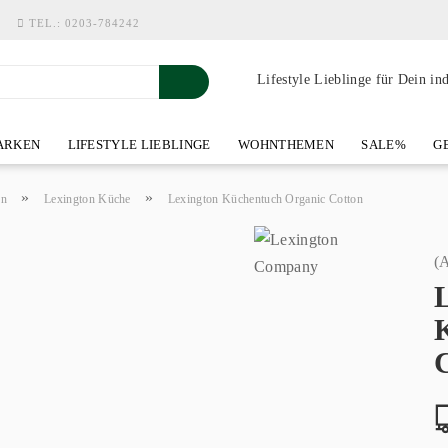
TEL.:
0203-784242
Lifestyle Lieblinge für Dein in
RKEN
LIFESTYLE LIEBLINGE
WOHNTHEMEN
SALE%
GE
SHOWROOM AN DER WASSERMÜHLE
ÜBER YOH-ART HOME 
»
»
en
Lexington Küche
Lexington Küchentuch Organic Cotton
(A