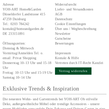
Adresse
Widerrufsrecht
YOH-ART Home&Garden
Liefer- und Versandkosten
Düsseldorfer Landstrasse 415
AGB
47259 Duisburg
Datenschutz
Tel.:
0203 784242
Cookie Einstellungen
kontakt@homeandgarden.de
Über uns / Wegbeschreibung
DE 233151891
Newsletter
Gutscheine
Öffnungszeiten:
Bewertungen
Dienstag & Mittwoch
Vormittag/Anmelden Tel. o.
Impressum
email:
Privat Shopping
Kontakt & Hilfe
Donnerstag:10–13 Uhr und 15-18
Vertreten durch IT-Recht Kanzlei
Uhr
Vertrag widerrufen
Freitag: 10-13 Uhr und 15-19 Uhr
Samstag 10–14 Uhr
Exklusive Trends & Inspiration
Die neuesten Wohn- und Gartentrends bei YOH‑ART Ob stilvolle
Deko, außergewöhnliche Möbel oder trendige Accessoires – unsere
neuen Highlights verwandeln Dein Zuhause und Deinen Garten in eine