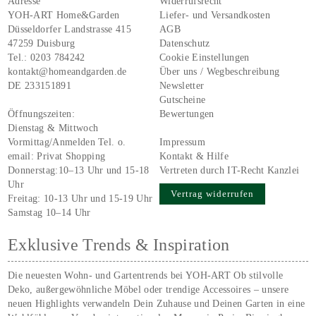
Adresse
Widerrufsrecht
YOH-ART Home&Garden
Liefer- und Versandkosten
Düsseldorfer Landstrasse 415
AGB
47259 Duisburg
Datenschutz
Tel.:
0203 784242
Cookie Einstellungen
kontakt@homeandgarden.de
Über uns / Wegbeschreibung
DE 233151891
Newsletter
Gutscheine
Öffnungszeiten:
Bewertungen
Dienstag & Mittwoch
Vormittag/Anmelden Tel. o.
Impressum
email:
Privat Shopping
Kontakt & Hilfe
Donnerstag:10–13 Uhr und 15-18
Vertreten durch IT-Recht Kanzlei
Uhr
Vertrag widerrufen
Freitag: 10-13 Uhr und 15-19 Uhr
Samstag 10–14 Uhr
Exklusive Trends & Inspiration
Die neuesten Wohn- und Gartentrends bei YOH‑ART Ob stilvolle
Deko, außergewöhnliche Möbel oder trendige Accessoires – unsere
neuen Highlights verwandeln Dein Zuhause und Deinen Garten in eine