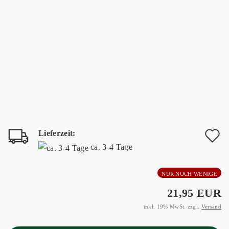
Lieferzeit:
A
ca. 3-4 Tage
d
NUR NOCH WENIGE
M
21,95 EUR
inkl. 19% MwSt. zzgl.
Versand