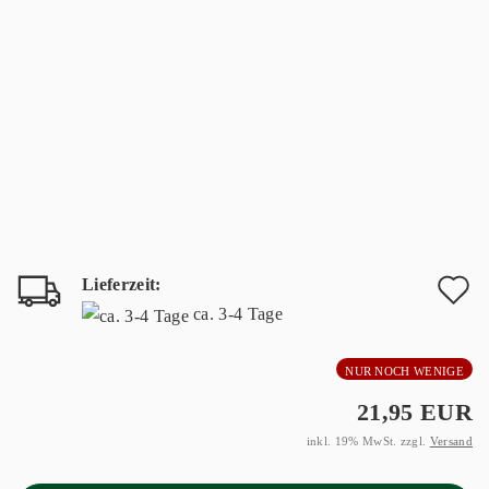
Lieferzeit:
A
ca. 3-4 Tage
d
NUR NOCH WENIGE
M
21,95 EUR
inkl. 19% MwSt. zzgl.
Versand