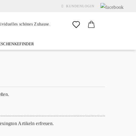
KUNDENLOGIN
dividuelles schönes Zuhause.
SCHENKEFINDER
& GARDEN
MARKEN
FAQ
%SALE%
KONTAKT
Konto erstellen
eßen.
Passwort vergessen?
xington Artikeln erfreuen.