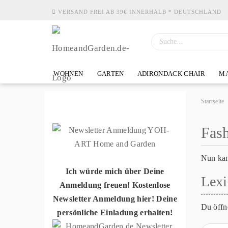
VERSAND FREI AB 39€ INNERHALB * DEUTSCHLAND
WOHNEN
GARTEN
ADIRONDACK CHAIR
MA
Startseite
Fas
Nun kan
Ich würde mich über Deine
Lexi
Anmeldung freuen! Kostenlose
Newsletter Anmeldung hier! Deine
Du öffn
persönliche Einladung erhalten!