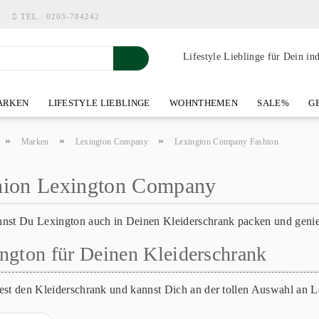
TEL.:
0203-784242
Lifestyle Lieblinge für Dein in
RKEN
LIFESTYLE LIEBLINGE
WOHNTHEMEN
SALE%
GE
SHOWROOM AN DER WASSERMÜHLE
ÜBER YOH-ART HOME 
»
»
»
Marken
Lexington Company
Lexington Company Fashion
hion Lexington Company
nst Du Lexington auch in Deinen Kleiderschrank packen und geni
ngton für Deinen Kleiderschrank
est den Kleiderschrank und kannst Dich an der tollen Auswahl an Le