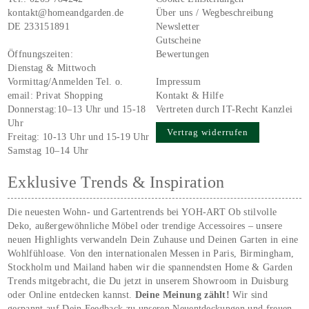
kontakt@homeandgarden.de
Über uns / Wegbeschreibung
DE 233151891
Newsletter
Gutscheine
Öffnungszeiten:
Bewertungen
Dienstag & Mittwoch
Vormittag/Anmelden Tel. o.
Impressum
email:
Privat Shopping
Kontakt & Hilfe
Donnerstag:10–13 Uhr und 15-18
Vertreten durch IT-Recht Kanzlei
Uhr
Vertrag widerrufen
Freitag: 10-13 Uhr und 15-19 Uhr
Samstag 10–14 Uhr
Exklusive Trends & Inspiration
Die neuesten Wohn- und Gartentrends bei YOH‑ART Ob stilvolle
Deko, außergewöhnliche Möbel oder trendige Accessoires – unsere
neuen Highlights verwandeln Dein Zuhause und Deinen Garten in eine
Wohlfühloase. Von den internationalen Messen in Paris, Birmingham,
Stockholm und Mailand haben wir die spannendsten Home & Garden
Trends mitgebracht, die Du jetzt in unserem Showroom in Duisburg
oder Online entdecken kannst.
Deine Meinung zählt!
Wir sind
gespannt auf Dein Feedback zu unseren Neuentdeckungen und freuen