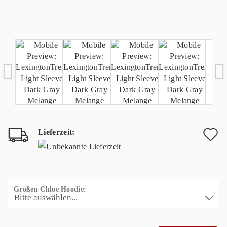
Lieferzeit:
A
d
M
Größen Chloe Hoodie: