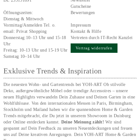
DE 233151891
Newsletter
Gutscheine
Öffnungszeiten:
Bewertungen
Dienstag & Mittwoch
Vormittag/Anmelden Tel. o.
Impressum
email:
Privat Shopping
Kontakt & Hilfe
Donnerstag:10–13 Uhr und 15-18
Vertreten durch IT-Recht Kanzlei
Uhr
Vertrag widerrufen
Freitag: 10-13 Uhr und 15-19 Uhr
Samstag 10–14 Uhr
Exklusive Trends & Inspiration
Die neuesten Wohn- und Gartentrends bei YOH‑ART Ob stilvolle
Deko, außergewöhnliche Möbel oder trendige Accessoires – unsere
neuen Highlights verwandeln Dein Zuhause und Deinen Garten in eine
Wohlfühloase. Von den internationalen Messen in Paris, Birmingham,
Stockholm und Mailand haben wir die spannendsten Home & Garden
Trends mitgebracht, die Du jetzt in unserem Showroom in Duisburg
oder Online entdecken kannst.
Deine Meinung zählt!
Wir sind
gespannt auf Dein Feedback zu unseren Neuentdeckungen und freuen
uns auf Deine kreativen Anregungen. Dein YOH‑ART Home & Garden