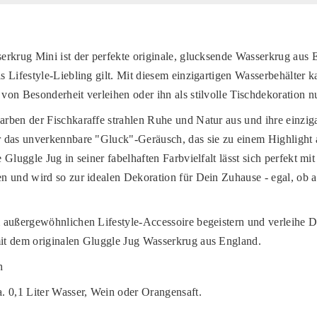
rkrug Mini ist der perfekte originale, glucksende Wasserkrug aus 
 Lifestyle-Liebling gilt. Mit diesem einzigartigen Wasserbehälter
on Besonderheit verleihen oder ihn als stilvolle Tischdekoration n
ben der Fischkaraffe strahlen Ruhe und Natur aus und ihre einziga
 das unverkennbare "Gluck"-Geräusch, das sie zu einem Highlight 
Gluggle Jug in seiner fabelhaften Farbvielfalt lässt sich perfekt mi
 und wird so zur idealen Dekoration für Dein Zuhause - egal, ob a
 außergewöhnlichen Lifestyle-Accessoire begeistern und verleihe 
t dem originalen Gluggle Jug Wasserkrug aus England.
h
 0,1 Liter Wasser, Wein oder Orangensaft.