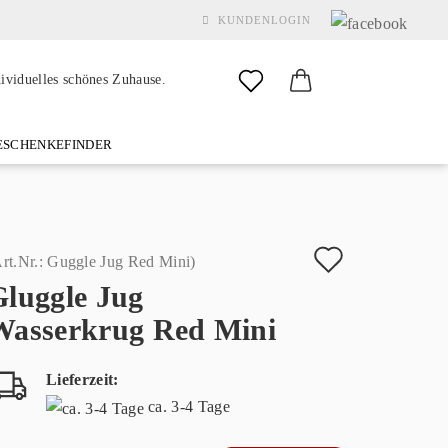
KUNDENLOGIN
dividuelles schönes Zuhause.
SCHENKEFINDER
& GARDEN
MARKEN
FAQ
%SALE%
KONTAKT
Auf
rt.Nr.:
Guggle Jug Red Mini
)
Gluggle Jug
den
Konto erstellen
Wasserkrug Red Mini
Merkzette
Passwort vergessen?
Lieferzeit:
ca. 3-4 Tage