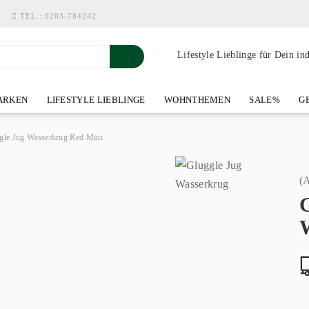
TEL.:
0203-784242
Lifestyle Lieblinge für Dein in
RKEN
LIFESTYLE LIEBLINGE
WOHNTHEMEN
SALE%
GE
SHOWROOM AN DER WASSERMÜHLE
ÜBER YOH-ART HOME 
gle Jug Wasserkrug Red Mini
(A