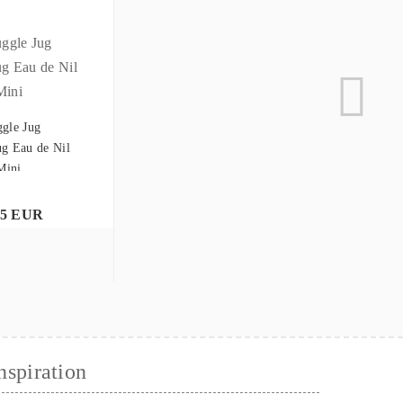
gle Jug
g Eau de Nil
Mini
95 EUR
nspiration