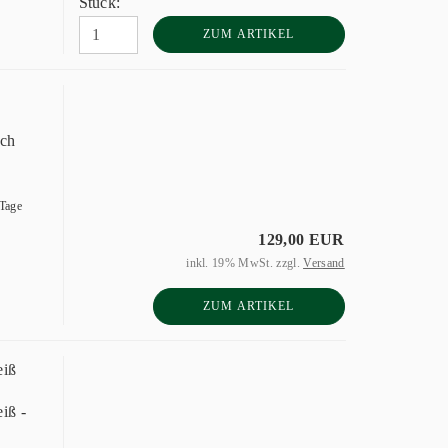
Stück:
ZUM ARTIKEL
ach
 Tage
129,00 EUR
inkl. 19% MwSt. zzgl.
Versand
ZUM ARTIKEL
eiß
iß -