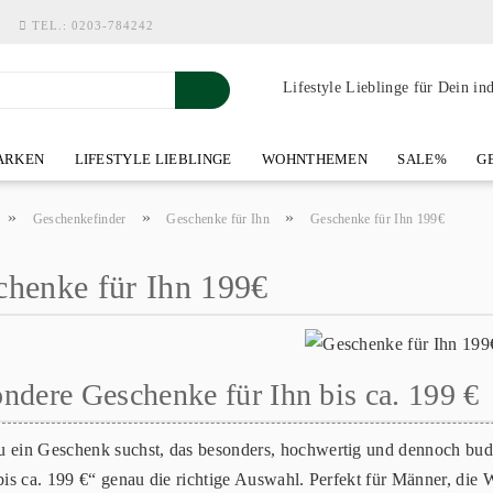
TEL.:
0203-784242
Lifestyle Lieblinge für Dein in
RKEN
LIFESTYLE LIEBLINGE
WOHNTHEMEN
SALE%
GE
SHOWROOM AN DER WASSERMÜHLE
ÜBER YOH-ART HOME 
»
»
»
Geschenkefinder
Geschenke für Ihn
Geschenke für Ihn 199€
chenke für Ihn 199€
ndere Geschenke für Ihn bis ca. 199 €
 ein Geschenk suchst, das besonders, hochwertig und dennoch budge
bis ca. 199 €“ genau die richtige Auswahl. Perfekt für Männer, die 