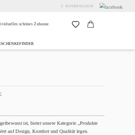
KUNDENLOGIN
dividuelles schönes Zuhause.
SCHENKEFINDER
& GARDEN
MARKEN
FAQ
%SALE%
KONTAKT
Konto erstellen
Passwort vergessen?
tbewusst ist, bietet unsere Kategorie „Produkte
Wert auf Design, Komfort und Qualität legen.