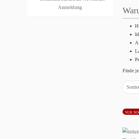
Waru
H
I
A
L
Pe
Finde je
Sorti
NUR NO