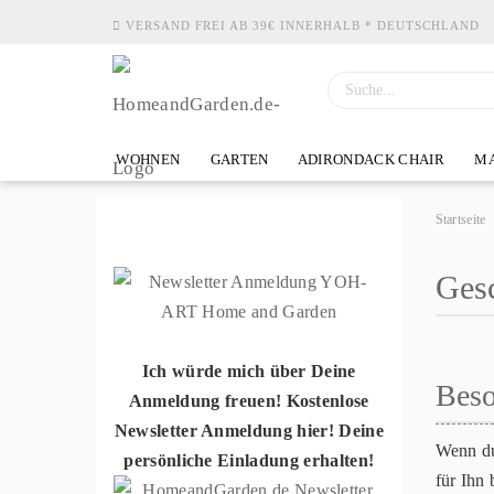
VERSAND FREI AB 39€ INNERHALB * DEUTSCHLAND
WOHNEN
GARTEN
ADIRONDACK CHAIR
MA
Startseite
Ges
Ich würde mich über Deine
Beso
Anmeldung freuen! Kostenlose
Newsletter Anmeldung hier! Deine
Wenn du
persönliche Einladung erhalten!
für Ihn 