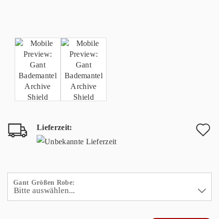
Lieferzeit:
A
d
M
Gant Größen Robe: