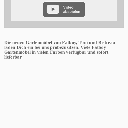
rechnen müssen. YouTube legt aber auch in anderen
Video
Cookies nicht-personenbezogene
abspielen
Nutzungsinformationen ab. Möchten Sie dies
verhindern, so müssen Sie das Speichern von Cookies
im Browser blockieren.
Weitere Informationen zum Datenschutz bei „YouTube“
finden Sie in der Datenschutzerklärung des Anbieters
Die neuen Gartenmöbel von Fatboy, Toni und Bistreau
unter:
https://www.google.de/intl/de/policies/privacy/
laden Dich ein bei uns probezusitzen. Viele Fatboy
Gartenmöbel in vielen Farben verfügbar und sofort
lieferbar.