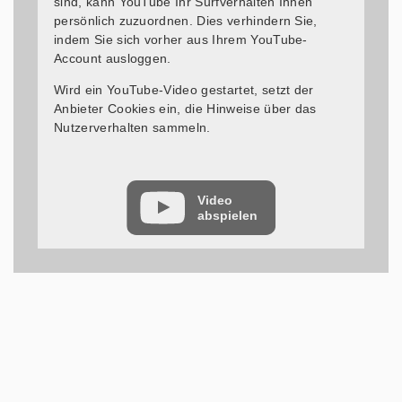
sind, kann YouTube Ihr Surfverhalten Ihnen
persönlich zuzuordnen. Dies verhindern Sie,
indem Sie sich vorher aus Ihrem YouTube-
Account ausloggen.
Wird ein YouTube-Video gestartet, setzt der
Anbieter Cookies ein, die Hinweise über das
Nutzerverhalten sammeln.
Wer das Speichern von Cookies für das Google-
Ads-Programm deaktiviert hat, wird auch beim
Anschauen von YouTube-Videos mit keinen
Video
abspielen
solchen Cookies rechnen müssen. YouTube legt
aber auch in anderen Cookies nicht-
personenbezogene Nutzungsinformationen ab.
Möchten Sie dies verhindern, so müssen Sie das
Speichern von Cookies im Browser blockieren.
Weitere Informationen zum Datenschutz bei
„YouTube“ finden Sie in der
Datenschutzerklärung des Anbieters unter:
https://www.google.de/intl/de/policies/privacy/