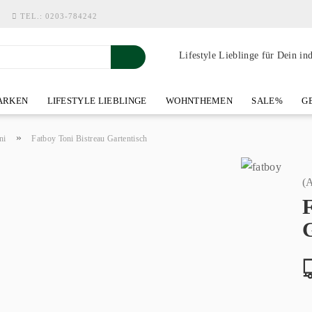
TEL.:
0203-784242
Lifestyle Lieblinge für Dein in
RKEN
LIFESTYLE LIEBLINGE
WOHNTHEMEN
SALE%
GE
SHOWROOM AN DER WASSERMÜHLE
ÜBER YOH-ART HOME 
»
ni
Fatboy Toni Bistreau Gartentisch
(A
F