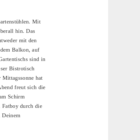
artenstühlen. Mit
berall hin. Das
Entweder mit den
f dem Balkon, auf
artentischs sind in
er Bistrotisch
r Mittagssonne hat
bend freut sich die
 am Schirm
n Fatboy durch die
zu Deinem