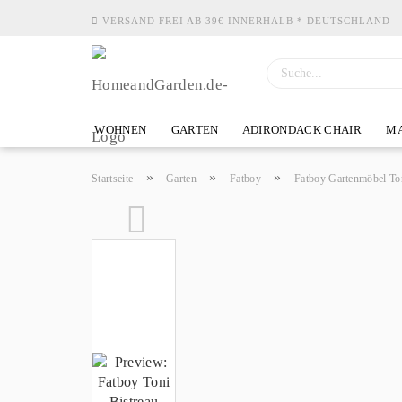
VERSAND FREI AB 39€ INNERHALB * DEUTSCHLAND
WOHNEN
GARTEN
ADIRONDACK CHAIR
MA
»
»
»
Startseite
Garten
Fatboy
Fatboy Gartenmöbel To