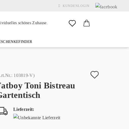
KUNDENLOGIN
dividuelles schönes Zuhause.
SCHENKEFINDER
& GARDEN
MARKEN
FAQ
%SALE%
KONTAKT
Auf
rt.Nr.:
103819-V
)
atboy Toni Bistreau
den
Konto erstellen
Gartentisch
Merkzette
Passwort vergessen?
Lieferzeit: