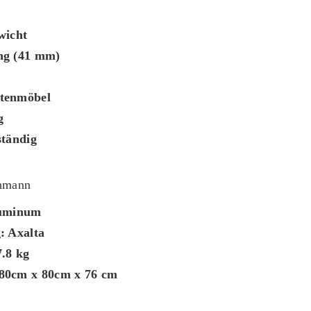
wicht
ng (41 mm)
tenmöbel
g
ständig
ehmann
luminum
: Axalta
7.8 kg
80cm x 80cm x 76 cm