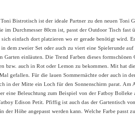
Toni Bistrotisch ist der ideale Partner zu den neuen Toni G
ie im Durchmesser 80cm ist, passt der Outdoor Tisch fast ü
 sich einfach dort platzieren wo er gerade benötigt wird. 
 in dem zweier Set oder auch zu viert eine Spielerunde au
im Garten einläuten. Die Trend Farben dieses formschönen G
ten bzw. auch in Rot oder Lemon zu bekommen. Mit hat dies
 Mal gefallen. Für die lauen Sommernächte oder auch in de
isch in der Mitte ein Loch für den Sonnenschirm parat. Am A
r eine Beleuchtung zum Beispiel von der Fatboy Bolleke
Fatboy Edison Petit. Pfiffig ist auch das der Gartentisch vo
 in der Höhe angepasst werden kann. Welche Farbe passt 