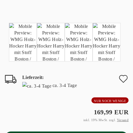
Lieferzeit:
A
ca. 3-4 Tage
d
NUR NOCH WENIGE
M
169,99 EUR
inkl. 19% MwSt. zzgl.
Versand