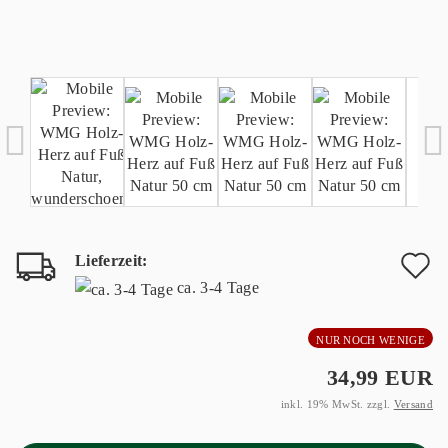
Lieferzeit:
A
ca. 3-4 Tage
d
NUR NOCH WENIGE
M
34,99 EUR
inkl. 19% MwSt. zzgl.
Versand