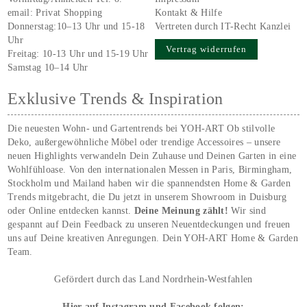
email:
Privat Shopping
Kontakt & Hilfe
Donnerstag:10–13 Uhr und 15-18
Vertreten durch IT-Recht Kanzlei
Uhr
Vertrag widerrufen
Freitag: 10-13 Uhr und 15-19 Uhr
Samstag 10–14 Uhr
Exklusive Trends & Inspiration
Die neuesten Wohn- und Gartentrends bei YOH‑ART Ob stilvolle
Deko, außergewöhnliche Möbel oder trendige Accessoires – unsere
neuen Highlights verwandeln Dein Zuhause und Deinen Garten in eine
Wohlfühloase. Von den internationalen Messen in Paris, Birmingham,
Stockholm und Mailand haben wir die spannendsten Home & Garden
Trends mitgebracht, die Du jetzt in unserem Showroom in Duisburg
oder Online entdecken kannst.
Deine Meinung zählt!
Wir sind
gespannt auf Dein Feedback zu unseren Neuentdeckungen und freuen
uns auf Deine kreativen Anregungen. Dein YOH‑ART Home & Garden
Team.
Gefördert durch das Land Nordrhein-Westfahlen
Hier auf Instagram und Facebook folgen: