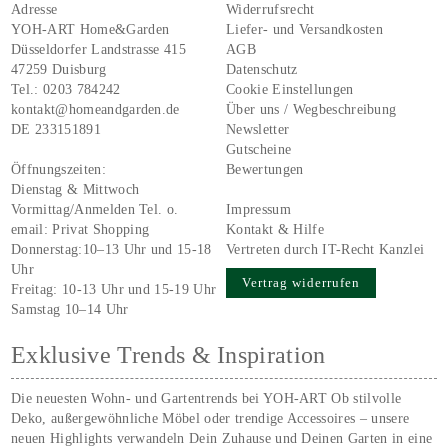
Adresse
Widerrufsrecht
YOH-ART Home&Garden
Liefer- und Versandkosten
Düsseldorfer Landstrasse 415
AGB
47259 Duisburg
Datenschutz
Tel.:
0203 784242
Cookie Einstellungen
kontakt@homeandgarden.de
Über uns / Wegbeschreibung
DE 233151891
Newsletter
Gutscheine
Öffnungszeiten:
Bewertungen
Dienstag & Mittwoch
Vormittag/Anmelden Tel. o.
Impressum
email:
Privat Shopping
Kontakt & Hilfe
Donnerstag:10–13 Uhr und 15-18
Vertreten durch IT-Recht Kanzlei
Uhr
Vertrag widerrufen
Freitag: 10-13 Uhr und 15-19 Uhr
Samstag 10–14 Uhr
Exklusive Trends & Inspiration
Die neuesten Wohn- und Gartentrends bei YOH‑ART Ob stilvolle
Deko, außergewöhnliche Möbel oder trendige Accessoires – unsere
neuen Highlights verwandeln Dein Zuhause und Deinen Garten in eine