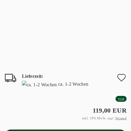
Lieferzeit:
A
ca. 1-2 Wochen
d
TOP
M
119,00 EUR
inkl. 19% MwSt. zzgl.
Versand