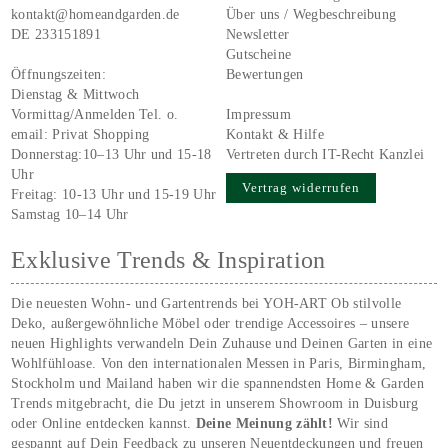
kontakt@homeandgarden.de
Über uns / Wegbeschreibung
DE 233151891
Newsletter
Gutscheine
Öffnungszeiten:
Bewertungen
Dienstag & Mittwoch
Vormittag/Anmelden Tel. o.
Impressum
email:
Privat Shopping
Kontakt & Hilfe
Donnerstag:10–13 Uhr und 15-18
Vertreten durch IT-Recht Kanzlei
Uhr
Vertrag widerrufen
Freitag: 10-13 Uhr und 15-19 Uhr
Samstag 10–14 Uhr
Exklusive Trends & Inspiration
Die neuesten Wohn- und Gartentrends bei YOH‑ART Ob stilvolle
Deko, außergewöhnliche Möbel oder trendige Accessoires – unsere
neuen Highlights verwandeln Dein Zuhause und Deinen Garten in eine
Wohlfühloase. Von den internationalen Messen in Paris, Birmingham,
Stockholm und Mailand haben wir die spannendsten Home & Garden
Trends mitgebracht, die Du jetzt in unserem Showroom in Duisburg
oder Online entdecken kannst.
Deine Meinung zählt!
Wir sind
gespannt auf Dein Feedback zu unseren Neuentdeckungen und freuen