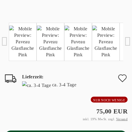
Lieferzeit:
A
ca. 3-4 Tage
d
NUR NOCH WENIGE
M
75,00 EUR
inkl. 19% MwSt. zzgl.
Versand