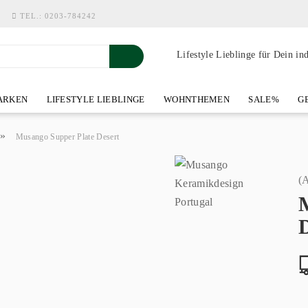
TEL.:
0203-784242
Lifestyle Lieblinge für Dein in
RKEN
LIFESTYLE LIEBLINGE
WOHNTHEMEN
SALE%
GE
SHOWROOM AN DER WASSERMÜHLE
ÜBER YOH-ART HOME 
»
Musango Supper Plate Desert
(A