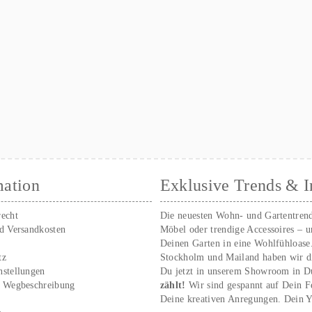
mation
Exklusive Trends & I
recht
Die neuesten Wohn- und Gartentren
nd Versandkosten
Möbel oder trendige Accessoires – 
Deinen Garten in eine Wohlfühloase
tz
Stockholm und Mailand haben wir d
nstellungen
Du jetzt in unserem Showroom in D
/ Wegbeschreibung
zählt!
Wir sind gespannt auf Dein 
r
Deine kreativen Anregungen. Dei