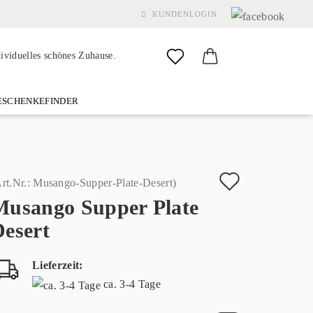
KUNDENLOGIN
dividuelles schönes Zuhause.
SCHENKEFINDER
& GARDEN
MARKEN
FAQ
%SALE%
KONTAKT
Auf
rt.Nr.:
Musango-Supper-Plate-Desert
)
Musango Supper Plate
den
Konto erstellen
Desert
Merkzette
Passwort vergessen?
Lieferzeit:
ca. 3-4 Tage