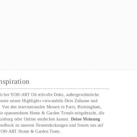
nspiration
ds bei YOH‑ART Ob stilvolle Deko, außergewöhnliche
unsere neuen Highlights verwandeln Dein Zuhause und
. Von den internationalen Messen in Paris, Birmingham,
ie spannendsten Home & Garden Trends mitgebracht, die
uisburg oder Online entdecken kannst.
Deine Meinung
Feedback zu unseren Neuentdeckungen und freuen uns auf
n YOH‑ART Home & Garden Team.