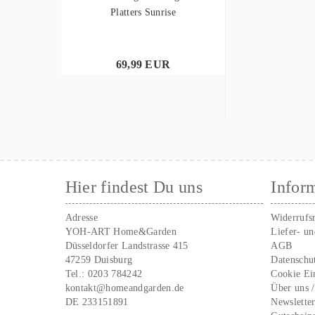
Platters Sunrise
69,99 EUR
Hier findest Du uns
Infor
Adresse
Widerrufs
YOH-ART Home&Garden
Liefer- u
Düsseldorfer Landstrasse 415
AGB
47259 Duisburg
Datenschu
Tel.:
0203 784242
Cookie Ei
kontakt@homeandgarden.de
Über uns 
DE 233151891
Newslette