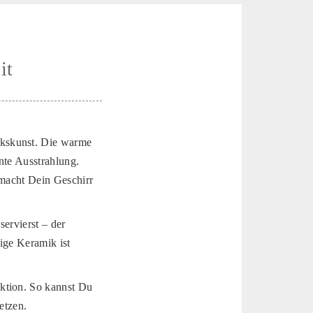
it
rkskunst. Die warme
nte Ausstrahlung.
 macht Dein Geschirr
servierst – der
tige Keramik ist
ktion. So kannst Du
etzen.