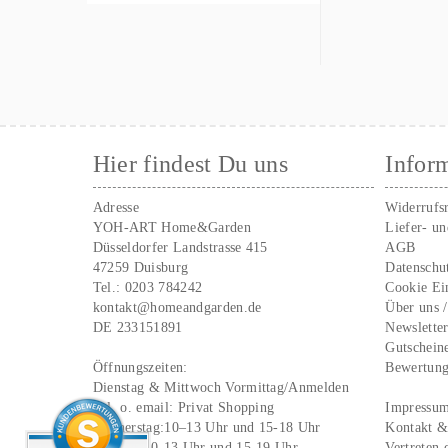
Hier findest Du uns
Infor
Adresse
Widerrufs
YOH-ART Home&Garden
Liefer- u
Düsseldorfer Landstrasse 415
AGB
47259 Duisburg
Datenschu
Tel.:
0203 784242
Cookie Ei
kontakt@homeandgarden.de
Über uns 
DE 233151891
Newslette
Gutschein
Öffnungszeiten:
Bewertun
Dienstag & Mittwoch Vormittag/Anmelden
Tel. o. email:
Privat Shopping
Impressu
Donnerstag:10–13 Uhr und 15-18 Uhr
Kontakt &
Freitag: 10-13 Uhr und 15-19 Uhr
Vertreten 