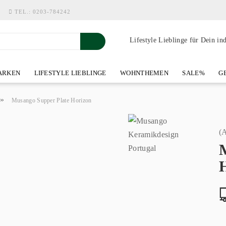
TEL.:
0203-784242
Lifestyle Lieblinge für Dein in
RKEN
LIFESTYLE LIEBLINGE
WOHNTHEMEN
SALE%
GE
SHOWROOM AN DER WASSERMÜHLE
ÜBER YOH-ART HOME 
»
Musango Supper Plate Horizon
(A