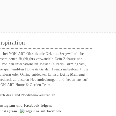
nspiration
ds bei YOH‑ART Ob stilvolle Deko, außergewöhnliche
unsere neuen Highlights verwandeln Dein Zuhause und
. Von den internationalen Messen in Paris, Birmingham,
ie spannendsten Home & Garden Trends mitgebracht, die
uisburg oder Online entdecken kannst.
Deine Meinung
Feedback zu unseren Neuentdeckungen und freuen uns auf
n YOH‑ART Home & Garden Team.
urch das Land Nordrhein-Westfahlen
Instagram und Facebook folgen: