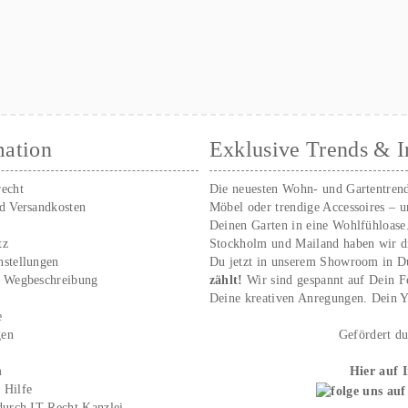
mation
Exklusive Trends & I
recht
Die neuesten Wohn- und Gartentren
nd Versandkosten
Möbel oder trendige Accessoires – 
Deinen Garten in eine Wohlfühloase
tz
Stockholm und Mailand haben wir d
nstellungen
Du jetzt in unserem Showroom in D
/ Wegbeschreibung
zählt!
Wir sind gespannt auf Dein 
r
Deine kreativen Anregungen. Dei
e
gen
Gefördert d
m
Hier auf 
 Hilfe
durch IT-Recht Kanzlei