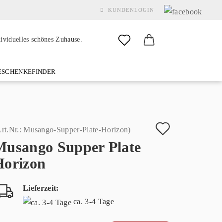
KUNDENLOGIN
dividuelles schönes Zuhause.
SCHENKEFINDER
& GARDEN
MARKEN
FAQ
%SALE%
KONTAKT
Auf
rt.Nr.:
Musango-Supper-Plate-Horizon
)
Musango Supper Plate
den
Konto erstellen
Horizon
Merkzette
Passwort vergessen?
Lieferzeit:
ca. 3-4 Tage