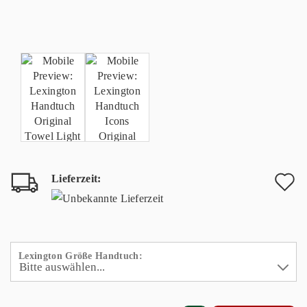
Lieferzeit:
A
d
M
Lexington Größe Handtuch: