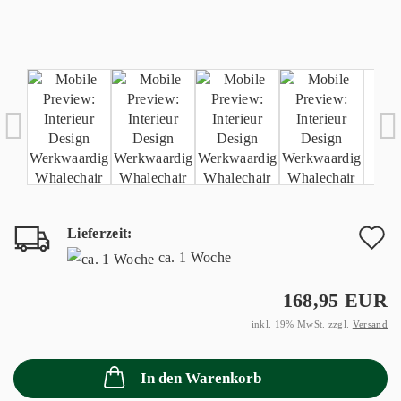
Lieferzeit:
A
ca. 1 Woche
d
168,95 EUR
M
inkl. 19% MwSt. zzgl.
Versand
In den Warenkorb