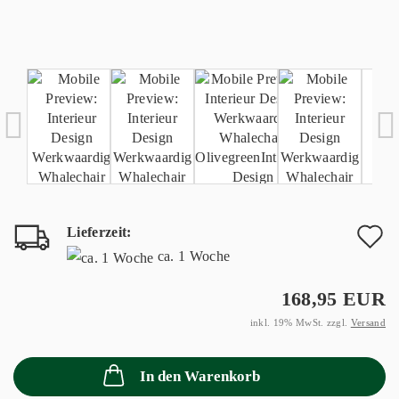
Lieferzeit:
A
ca. 1 Woche
d
168,95 EUR
M
inkl. 19% MwSt. zzgl.
Versand
In den Warenkorb