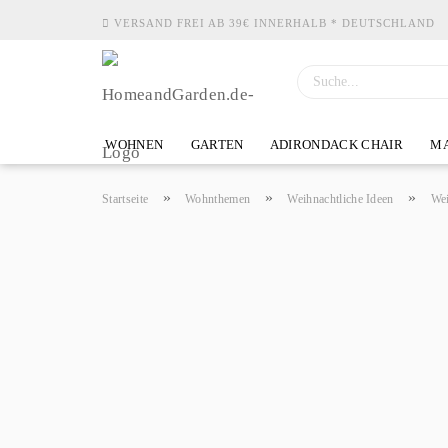
VERSAND FREI AB 39€ INNERHALB * DEUTSCHLAND
WOHNEN
GARTEN
ADIRONDACK CHAIR
MA
»
»
»
Startseite
Wohnthemen
Weihnachtliche Ideen
We