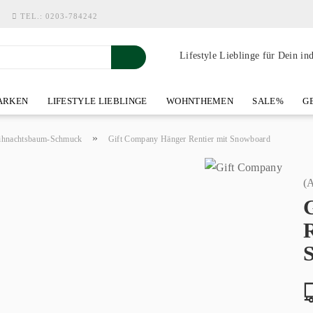
TEL.:
0203-784242
Lifestyle Lieblinge für Dein in
RKEN
LIFESTYLE LIEBLINGE
WOHNTHEMEN
SALE%
GE
SHOWROOM AN DER WASSERMÜHLE
ÜBER YOH-ART HOME 
»
ihnachtsbaum-Schmuck
Gift Company Hänger Rentier mit Snowboard
(A
R