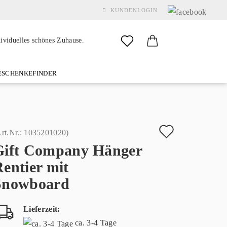
KUNDENLOGIN
dividuelles schönes Zuhause.
SCHENKEFINDER
& GARDEN
MARKEN
FAQ
%SALE%
KONTAKT
Auf
rt.Nr.:
1035201020
)
Gift Company Hänger
den
Konto erstellen
entier mit
Merkzette
Passwort vergessen?
Snowboard
Lieferzeit:
ca. 3-4 Tage