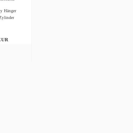
y Hänger
Zylinder
..
 EUR