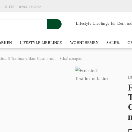
TEL.:
0203-784242
Lifestyle Lieblinge für Dein in
RKEN
LIFESTYLE LIEBLINGE
WOHNTHEMEN
SALE%
GE
SHOWROOM AN DER WASSERMÜHLE
ÜBER YOH-ART HOME 
ohstoff Textilmanufaktur Geschirrtuch - Schaf neonpink
(A
F
G