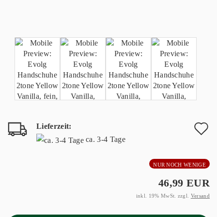
Lieferzeit:
A
ca. 3-4 Tage
d
NUR NOCH WENIGE
M
46,99 EUR
inkl. 19% MwSt. zzgl.
Versand