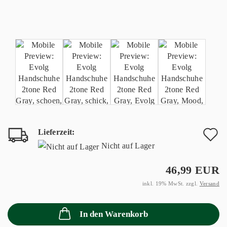
Lieferzeit:
A
Nicht auf Lager
d
46,99 EUR
M
inkl. 19% MwSt. zzgl.
Versand
In den Warenkorb