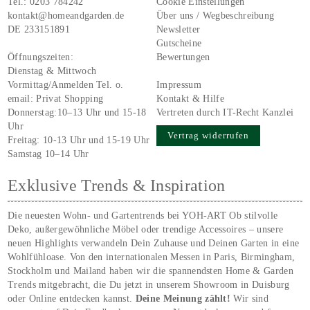
Tel.:
0203 784242
Cookie Einstellungen
kontakt@homeandgarden.de
Über uns / Wegbeschreibung
DE 233151891
Newsletter
Gutscheine
Öffnungszeiten:
Bewertungen
Dienstag & Mittwoch
Vormittag/Anmelden Tel. o.
Impressum
email:
Privat Shopping
Kontakt & Hilfe
Donnerstag:10–13 Uhr und 15-18
Vertreten durch IT-Recht Kanzlei
Uhr
Vertrag widerrufen
Freitag: 10-13 Uhr und 15-19 Uhr
Samstag 10–14 Uhr
Exklusive Trends & Inspiration
Die neuesten Wohn- und Gartentrends bei YOH‑ART Ob stilvolle
Deko, außergewöhnliche Möbel oder trendige Accessoires – unsere
neuen Highlights verwandeln Dein Zuhause und Deinen Garten in eine
Wohlfühloase. Von den internationalen Messen in Paris, Birmingham,
Stockholm und Mailand haben wir die spannendsten Home & Garden
Trends mitgebracht, die Du jetzt in unserem Showroom in Duisburg
oder Online entdecken kannst.
Deine Meinung zählt!
Wir sind