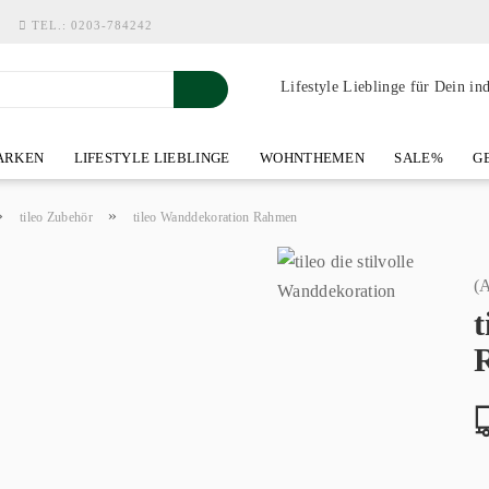
TEL.:
0203-784242
Lifestyle Lieblinge für Dein in
RKEN
LIFESTYLE LIEBLINGE
WOHNTHEMEN
SALE%
GE
SHOWROOM AN DER WASSERMÜHLE
ÜBER YOH-ART HOME 
»
»
tileo Zubehör
tileo Wanddekoration Rahmen
(A