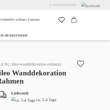
KUNDENLOGIN
dividuelles schönes Zuhause.
SCHENKEFINDER
& GARDEN
MARKEN
FAQ
%SALE%
KONTAKT
Auf
rt.Nr.:
tileo-wanddekoration-rahmen
)
tileo Wanddekoration
den
Konto erstellen
Rahmen
Merkzette
Passwort vergessen?
Lieferzeit:
ca. 3-4 Tage