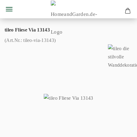
tileo Fliese Via 13143
(Art.Nr.:
tileo-via-13143
)